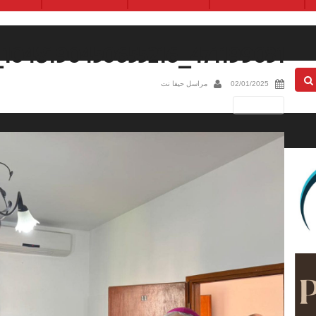
471199031_1048190450655216_3875425389689318289_n
02/01/2025
مراسل حيفا نت
Next