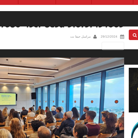
-7680-43c7-8e3d-516737454669
29/12/2024
مراسل حيفا نت
Next