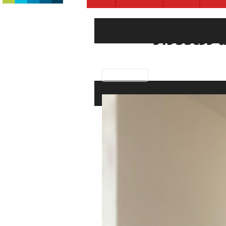
319bbc35-
Previous