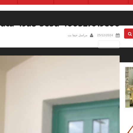
adca-43a8-bebd-400b27013e06
25/12/2024
مراسل حيفا نت
Next