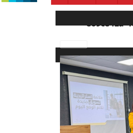
e03ce42a-4
Previous