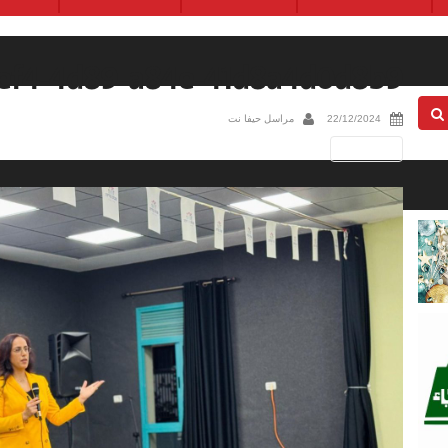
ef4-4d89-a84e-41d8a4d0d8b9
22/12/2024
مراسل حيفا نت
Next