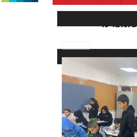
19421c7d
Previous