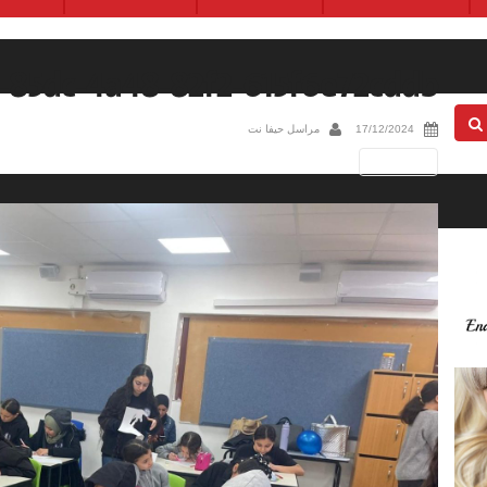
-85dc-4a48-82f2-615f6e72cddb
17/12/2024
مراسل حيفا نت
Next