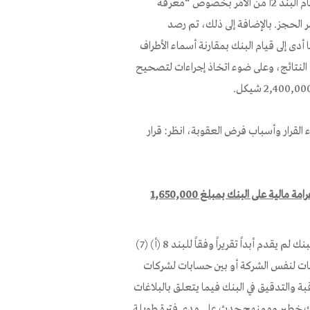
عدد من المخالفات لأحكام الأمر. في غضون ذلك، تبين أن البنك خالف أحكام البند 2أ من الأمر بخصوص “معرفة
الحجز. بالإضافة إلى ذلك، تم رصد
ين، مما أدى إلى قيام البنك بمقارنة أسماء الأطراف
ه النتائج، وعلى ضوء اتخاذ إجراءات لتصحيح
ء القرار وأسباب فرض العقوبة، انظر: قرار
مخالفة أحكام البند 8(أ)(7) من الأمر، وفرض غرامة مالية على البنك بمبلغ 1,650,000
في إطار عمليات الرقابة والتدقيق الداخلي التي يقوم بها البنك، تبين أن البنك لم يقدم أبداً تقريراً وفقاً للبند 8 (أ) (7)
بات لنفس الشركة أو بين حسابات لشركات
 والتدقيق في البنك فيما يتعلق بالبلاغات
تهاك خطير وممنهج حدث على مدى فترة طويلة