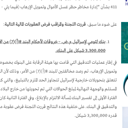
411 بشأن “إدارة مخاطر حظر غسل الأموال وتمويل الإرهاب (فيما يلي – “التوجيه”).
على ضوء ما سبق،
قررت اللجنة والمراقب فرض العقوبات المالية التالية
:
بنك لئومي لإسر
3,300,000 شيكل على البنك.
في إطار عمليات التدقيق التي قامت بها هيئة الرقابة على البنوك بخصو
وتمويل الإرهاب، تم رصد مخالفتين للبند
تتعلق بتحويلات خارجية لإسرائيل تتجاوز الحد الملزم بالتبليغ، والتي كان
المستلم والوجهة النهائية لمبلغ الحوالات التي تم تحويلها من خارج البلاد 
الفترة الأولى إلى تفسير البنك لمسألة الالتزام بالإبلاغ، وفي الفترة الثاني
والتدقيق في البنك. على خلفية هذه النتائج قررت اللجنة فرض عقوبة مالي
قدره 3,300,000 شيكل.