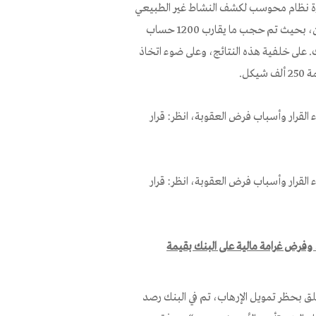
لبند 32 من التوجيه المتعلق بإدارة نظام محوسب لكشف النشاط غير الطبيعي
في جميع حسابات الزبائن وكذلك العمليات غير المسجلة في حساب الزبون، بحيث تم حجب ما يقارب 1200 حساب
. على خلفية هذه النتائج، وعلى ضوء اتخاذ
كل.
ء القرار وأسباب فرض العقوبة، انظر: قرار
ء القرار وأسباب فرض العقوبة، انظر: قرار
الفة أحكام البند 2أ و13أ(3) من الأمر، وفرض غرامة مالية على البنك بقيمة
تعلق بحظر تمويل الإرهاب، تم في البنك رصد