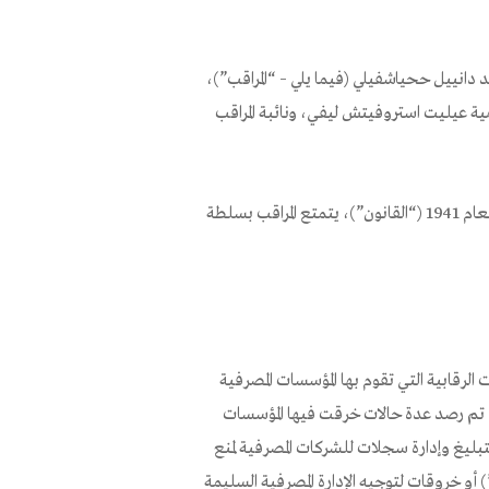
د دانييل ححياشفيلي (فيما يلي – “المراقب”)،
ية عيليت استروفيتش ليفي، ونائبة المراقب
بالإضافة إلى ذلك، ووفقًا للبند 14 ح(أ)(1) من قانون التعاملات البنكية لعام 1941 (“القانون”)، يتمتع المراقب بسلطة
ت الرقابية التي تقوم بها المؤسسات المصرفية
 تم رصد عدة حالات خرقت فيها المؤسسات
لتبليغ وإدارة سجلات للشركات المصرفية لمنع
رهاب) لعام 2001 (فيما يلي – “الأمر”) أو خروقات لتوجيه الإدارة المصرفية السليمة