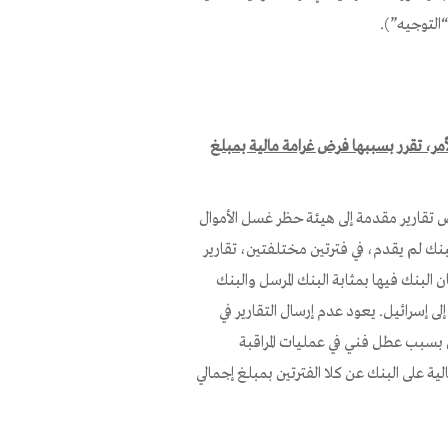
ائيل م.ض. – خروقات لأحكام البند 8(أ)(7) من الأمر، تقرر بسببها فرض غرامة مالية بمبلغ
ص تقارير مقدمة إلى هيئة حظر غسل الأموال
 8(أ)(7) من الأمر، وذلك لأن البنك لم يقدم، في فترتين مختلفتين، تقارير
 البنك فيها بمثابة البنك المرسل والبنك
إلى إسرائيل. يعود عدم إرسال التقارير في
ة كان بسبب عطل فني في عمليات المراقبة
ة على البنك عن كلا الفترتين بمبلغ إجمالي