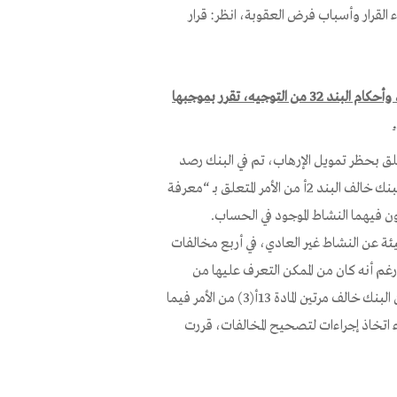
ء القرار وأسباب فرض العقوبة، انظر: قرار
بنك يروشلايم م.ض. – مخالفة أحكام البنود 2أ، 9، 13أ من الأمر، وأحكام البند 32 من التوجيه، تقرر بموجبها
تعلق بحظر تمويل الإرهاب، تم في البنك رصد
عدد من المخالفات لأحكام الأمر ومخالفة للتوجيه. تبين من الفحص أن البنك خالف البند 2أ من الأمر المتعلق بـ “معرفة
 فيهما النشاط الموجود في الحساب.
 9 من الأمر المتعلق بإبلاغ الهيئة عن النشاط غير العادي، في أربع مخالفات
م أنه كان من الممكن التعرف عليها من
خلال الفحوصات المختلفة الواردة في الملحق الثاني للأمر. كما تبين أيضاً أن البنك خالف مرتين المادة 13أ(3) من الأمر فيما
ء اتخاذ إجراءات لتصحيح المخالفات، قررت