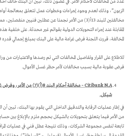
الزبون”، وذلك لعدم وجود إجراءات وخطوات عمل تتعلق بمعالجة أوامر 
مخالفتين للبند 13أ(3) من الأمر نجمتا عن عطلين فنيين منفصل
المقابلة عند إجراء التحويلات الدولية بقوائم غير محدثة. على خلفية هذ
المخالفة، قررت اللجنة فرض غرامة مالية على البنك بمبلغ إجمالي قدره 2,400,000 شيكل.
للاطلاع على القرار وتفاصيل المخالفات التي تم رصدها والاعتبارات من ورا
فرض عقوبة مالية بسبب مخالفات لأمر حظر غسل الأموال.
–
Citibank N.A
شيكل.
من الأمر فيما يتعلق بتحويلات بالشيكل بحجم ملزم بالإبلاغ بين حسا
تابعة لنفس مجموعة الشركات، وذلك نتيجة عطل فني في عمليات المراقبة
المقدمة إلى سلطة حظر غسل الأموال (فيما يلي – “السلطة”). وهذا ان