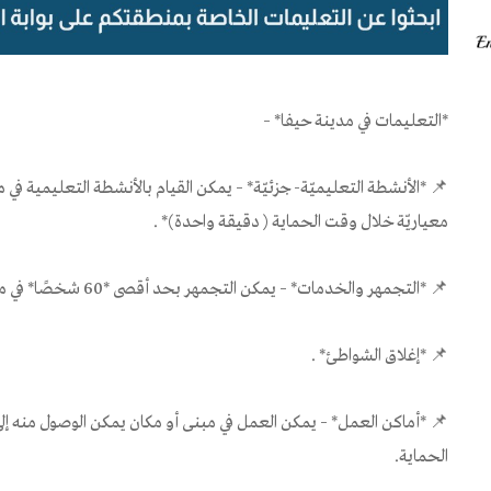
*التعليمات في مدينة حيفا* –
📌 *الأنشطة التعليميّة- جزئيّة* – يمكن القيام بالأنشطة التعليمية ف
معياريّة خلال وقت الحماية ( دقيقة واحدة)* .
📌 *التجمهر والخدمات* – يمكن التجمهر بحد أقصى *60 شخصًا* في مكان مفتوح وحتى *300 شخص في مبنى* .
📌 *إغلاق الشواطئ* .
📌 *أماكن العمل* – يمكن العمل في مبنى أو مكان يمكن الوصول منه 
الحماية.