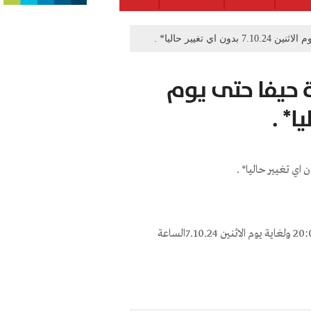
 تغيير حاليا* .
ة حيفا حتى يوم
📌 *تكون التعليمات سارية المفعول من اليوم السبت 5.10.24 الساعة 20:00 ولغاية يوم الاثنين 7.10.24الساعة