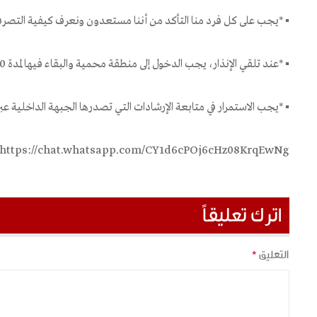
▪️ *يجب على كل فرد منا التأكد من أننا مستعدون ونعرف كيفية التصرف ا
▪️ *عند تلقي الإنذار، يجب الدخول إلى منطقة محمية والبقاء فيها لمدة 10 دقائق* .
▪️ *يجب الاستمرار في متابعة الإرشادات التي تصدرها الجبهة الداخلية عب
https://chat.whatsapp.com/CY1d6cPOj6cHz08KrqEwNg
اترك تعليقاً
التعليق
*