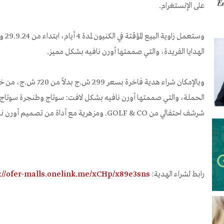
على الإنستغرام.
الهدايا الفريدة، والتي صممتها أورن نافيه بشكل مميز.
وبالإمكان شراء هدية فاخرة بسعر 299 ش.ج بدلاً من 720 ش.ج، من خلال تطبيق
شرشف احتفالي من GOLF & CO. ومزهرية مع أداة من تصميم أورن نافيه ومنتجات قيّمة أخرى.
رابط لشراء الهدية:
://ofer-malls.onelink.me/xCHp/x89e3sns