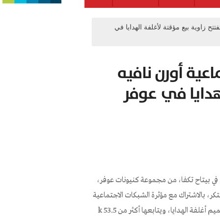
تح زاوية بيع مؤقتة لأغلفة الهدايا في
عية أورن نافيه
لهدايا في عوفر
 بيتاح تكفا، من مجموعة كنيونات عوفر،
، بالاشتراك مع مؤثرة الشبكات الاجتماعية
وصانعة المحتوى أورن نافيه، وهي صاحبة استوديو لتنسيق الزهور وتصميم أغلفة الهدايا، ويتابعها أكثر من k 53.5