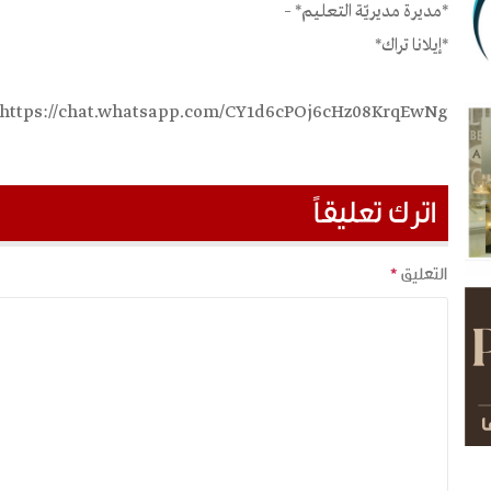
*مديرة مديريّة التعليم* –
*إيلانا تراك*
https://chat.whatsapp.com/CY1d6cPOj6cHz08KrqEwNg
اترك تعليقاً
التعليق
*