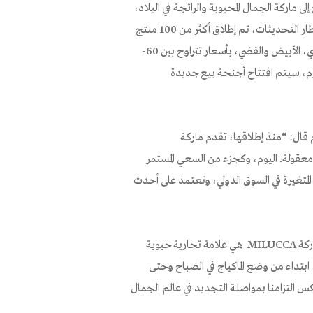
لت وبشكل سريع إلى ماركة الجمال المحبوبة والرائجة في البلاد،
وتعرض مجموعة من المنتجات الجديدة بتصاميم حديثة ومنعشة. في إطار التحديثات، تم إطلاق أكثر من 100 منتج
في مجموعات الماكياج، العناية بالوجه وإكسسوارات البيوتي باللون الرمادي، الأبيض والفضي، بأسعار تتراوح بين 60-
دة، في حوالي 250 فرعا في سوبر فارم، سيتم افتتاح أجنحة بيع جديدة
م قال: “منذ إطلاقها، تقدم ماركة
ار معقولة. اليوم، وكجزء من السعي المستمر
لمتغيرة في السوق الدولي، وتعتمد على أحدث
شيران إليتسور، مديرة التطوير واستيراد الماركات في سوبر فارم قالت: “ماركة MILUCCA هي علامة تجارية حيوية
بتداء من وضع الماكياج في الصباح وحتى
مجموعة تضم أكثر من 100 منتج جديد تعكس التزامنا بمواصلة التجديد في عالم الجمال