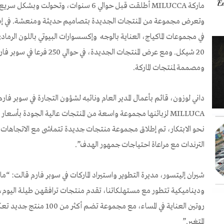
ماركة MILUCCA أطلقت قبل حوالي 6 سنوات، وتحو
20 شيكل. ومع عرض المنتجات الجدي
ومصممة لمنتجات الماركة.
داني لوزون، قائم بأعمال المدير العام ونائبه لشؤون التجارة في سوبر فار
MILLUCA لزبائنها مجموعة واسعة من المنتجات عالية الجودة بأسع
نحو الابتكار، تم إطلاق مجموعة منتجات جديدة تتماشى مع الاتجاهات ا
الترندات مع مراعاة احتياجات جمهور الهدف”.
وديناميكية تتطور مع مستهلكاتنا، تقدم منتجات ترافقهن طيلة اليوم، ا
روتين العناية في المساء، مع 
المتغير.”