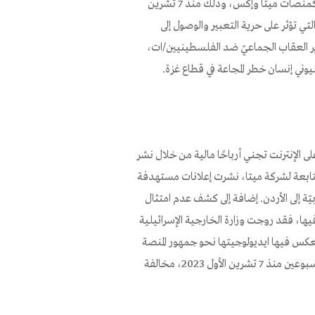
وانتشار للمحتوى الضار عبر الإنترنت على المنصات الرئيسيّة عبر الإنترنت كمنصات ميتا وإكس، وذلك منذ 7 تشرين
ات التضليل التي تؤثر على حرية التعبير والوصول إلى
ر العقاب الجماعيّ ضد الفلسطينيين/ات،
وني إنسان خطر المجاعة في قطاع غزة.
 الإنترنت تجني أرباحًا مالية من خلال نشر
ابعة لشركة ميتا، نشرت إعلانات مستهدفة
يّة إلى الأردن. إضافة إلى كشف عدم امتثال
يها، فقد روجت وزارة الخارجية الإسرائيلية
تعكس فيها ايديولوجيتها نحو جمهور المنصة
في فرنسا، وألمانيا، والمملكة المتحدة، بمبلغ قدره 7.1 مليون دولار خلال أسبوعين منذ 7 تشرين الأول 2023، مخالفة