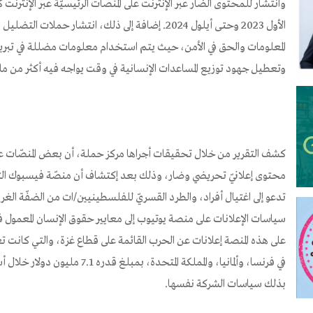
الأول 2023 وحتى أيلول 2024. إضافة إلى ذلك، انتشار حمل
المعلومات والحق في الأمن، حيث يتم استخدام معلومات مضللة في تبري
وتعطيل جهود توزيع المساعدات الإنسانية في وقت يواجه فيه أكثر من ملي
كشف التقرير من خلال تحقيقات أجراها مركز حملة، أن بعض المنصّات على
محتوى إعلانيّ تحريضي وضار، وذلك بعد إكتشاف أن منصّة فيسبوك الت
تدعو إلى اغتيال أفراد، والطرد القسريّ للفلسطينيين/ات من الضفّة الغرب
سياسات الإعلانات على منصة يوتيوب إلى معايير حقوق الإنسان المعمول ف
على هذه المنصة إعلانات عن الحرب القائمة على قطاع غزة، والتي كانت 
بذلك سياسات الشركة نفسها.