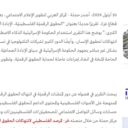
16 أيلول 2024، أصدر حملة – المركز العربي لتطوير الإعلام الاجتم
قطاع غزة، تقريرًا جديدًا بعنوان “الحقوق الرقميّة الفلسطينيّة، الإبادة 
الكبرى،” يوضح هذا التقرير استخدام الحكومة الإسرائيلية الذكاء الاص
انتهاكات لحقوق الإنسان، وأيضًا الدور الكبير لشركات التكنولوجيا في ت
بشكل غير مباشر بجهود الحكومة الإسرائيلية في سياق الإبادة الجماعيّة ا
الحاجة الملحّة في اتخاذ إجراءات عاجلة لحماية الحقوق الرقميّة، وتطوير 
يبحث التقرير في فصوله عن دور المنصّات الرقميّة في انتهاك الحقوق الرقم
الممنهجة على الأصوات الفلسطينية والمحتوى الداعم للحقوق الفلسطينية 
حسابات وسائل التواصل الاجتماعي للصحفييّن/ات الفلسطينيين/ات وصا
مركز حملة من خلال منصته
حّر- المرصد الفلسطيني لانتهاكات الحقوق ال