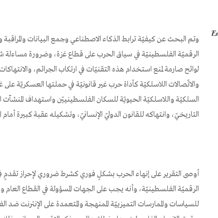
وتم البحث عن كيفيّة ترابط الذكاء الاصطناعي وجمع البيانات والمراقبة 
الرقميّة الفلسطينيّة في سياق الحرب على قطاع غزة، وضرورة مساءلة شر
لوائح صارمة لمنع استخدام هذه التقنيّات في ارتكاب الجرائم، والانتهاكا
والاتّصالات اللاسلكيّة كأداة حرب غير قانونيّة في حملتها العسكريّة على
السلكيّة واللاسلكيّة الحيويّة للسكان الفلسطينييّن واستهداف المنشآت 
التاريخيّ، وانتهاكه للقانون الدوليّ الإنسانيّ، وتشكيله عقبة كبيرة أمام
أوصى التقرير على إنهاء الحرب بشكلٍ فوري كشرط ضروري لإحراز تقدمٍ
الرقميّة الفلسطينيّة، وأنه يجب على الجهات المسؤولة في القطاع العام
للسياسات والممارسات التميزييّة الممنهجة والمتعمدة على الإنترنت ضد ا