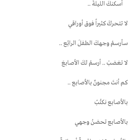
أسكنكَ الليلةَ ..
لا تتحركْ كثيراً فوق أوراقي
سأرسمُ وجهكَ الطفلَ الرائِع ..
لا تغضبْ .. أرسمُ لكَ الأصابعَ
كم أنتَ مجنونٌ بالأصابع ..
بالأصابع نكتُبُ
بالأصابع تحضنُ وجهي