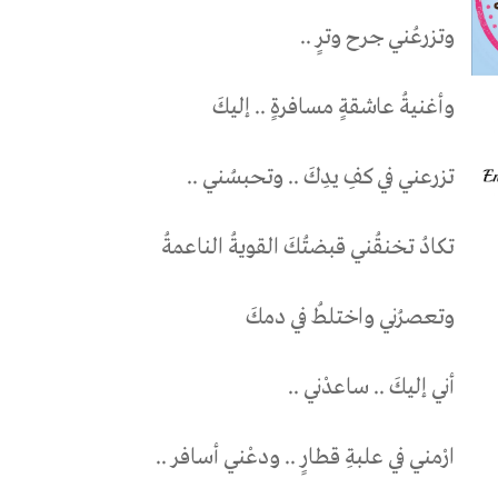
وتزرعُني جرح وترٍ ..
وأغنيةُ عاشقةٍ مسافرةٍ .. إليكَ
تزرعني في كفِ يدِكَ .. وتحبسُني ..
تكادُ تخنقُني قبضتُكَ القويةُ الناعمةُ
وتعصرُني واختلطُ في دمكَ
أني إليكَ .. ساعدْني ..
ارْمني في علبةِ قطارٍ .. ودعْني أسافر ..