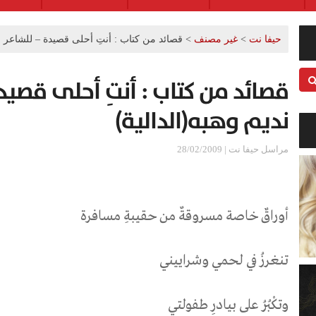
حيفا نت
>
غير مصنف
>
قصائد من كتاب : أنتِ أحلى قصيدة – للشاعر وه
قصائد من كتاب : أنتِ أحلى قصي
نديم وهبه(الدالية)
مراسل حيفا نت | 28/02/2009
أوراقٌ خاصة مسروقةٌ من حقيبةِ مسافرة
تنغرزُ في لحمي وشراييني
وتكْبُرُ على بيادرِ طفولتي