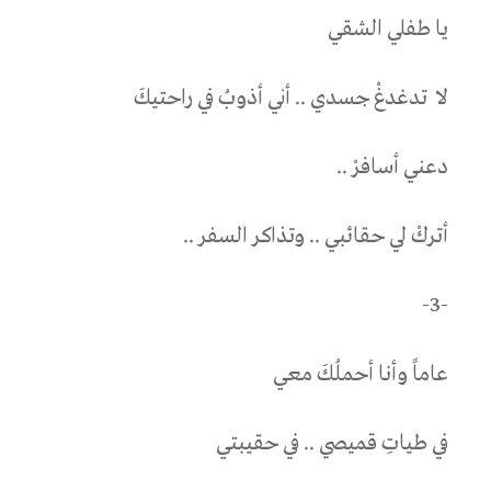
يا طفلي الشقي
لا
تدغدغْ جسدي .. أني أذوبُ في راحتيكَ
دعني أسافرْ ..
أتركْ لي حقائبي .. وتذاكر السفر ..
-3-
عاماً وأنا أحملُكَ معي
في طياتِ قميصي .. في حقيبتي