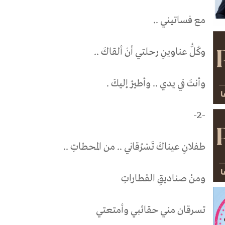
مع فساتيني ..
وكُلُّ عناوينِ رحلتي أنْ ألقاكَ ..
وأنتَ في يدي .. وأطيرُ إليكَ .
-2-
طفلانِ عيناكَ تَسْرُقاني .. من المحطاتِ ..
ومنْ صناديقِ القطاراتِ
تسرقان مني حقائبي وأمتعتي