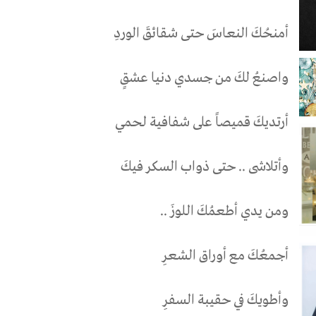
أمنحُكَ النعاسَ حتى شقائقَ الوردِ
واصنعُ لكَ من جسدي دنيا عشقٍ
أرتديكَ قميصاً على شفافية لحمي
وأتلاشى .. حتى ذواب السكر فيكَ
ومن يدي أطعمُكَ اللوزَ ..
أجمعُكَ مع أوراق الشعرِ
وأطويكَ في حقيبة السفرِ