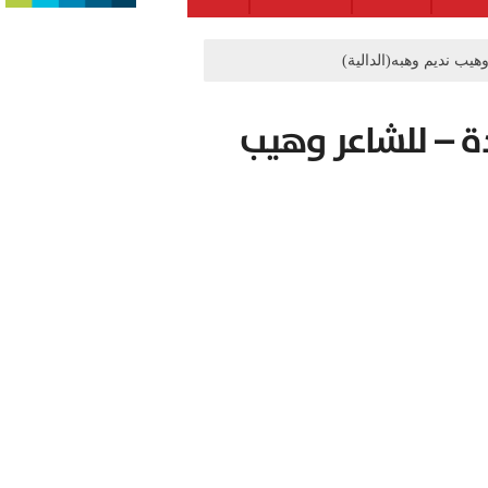
يب نديم وهبه(الدالية)
دة – للشاعر وهيب