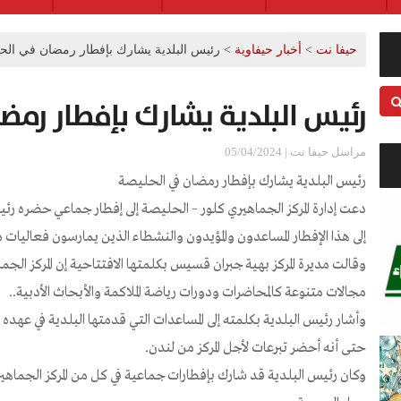
حيفا نت
>
أخبار حيفاوية
>
رئيس البلدية يشارك بإفطار رمضان في الح
رئيس البلدية يشارك بإفطار رمض
مراسل حيفا نت | 05/04/2024
رئيس البلدية يشارك بإفطار رمضان في الحليصة
دعت إدارة المركز الجماهيري كلور – الحليصة إلى إفطار جماعي حضره رئ
إلى هذا الإفطار المساعدون والمؤيدون والنشطاء الذين يمارسون فعاليات م
وقالت مديرة المركز بهية جبران قسيس بكلمتها الافتتاحية إن المركز الج
مجالات متنوعة كالمحاضرات ودورات رياضة الملاكمة والأبحاث الأدبية..
وأشار رئيس البلدية بكلمته إلى المساعدات التي قدمتها البلدية في عهده لإق
حتى أنه أحضر تبرعات لأجل المركز من لندن.
وكان رئيس البلدية قد شارك بإفطارات جماعية في كل من المركز الجماه