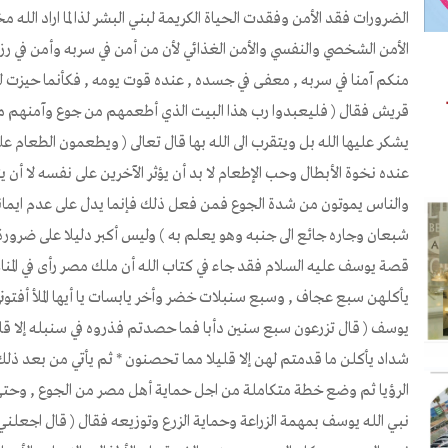
الضرورات فقد الأمن وفقدت الحياة الكريمة لبني البشر لذا لما اراد الل
الأمن الشخصي والنفسي والأمن الغذائي لأن من أمن في سربه وأمن في رزق
منكم آمنا في سربه , معفى في جسده , عنده قوت يومه , فكأنما حيزت له 
قريش فقال ( فليعبدوا رب هذا البيت الذي أطعمهم من جوع وآمنهم م
يشكر عليها الله بل ويتقرب الى الله بها قال تعالى ( ويطعمون الطعام ع
عنده نخوة الأبطال وحب الإطعام لا بد أن يؤثر الآخرين على نفسه لا أن 
والناس يموتون من شدة الجوع فمن فعل ذلك فإنما يدل على عدم ايمانه ب
شبعان وجاره جائع الى جنبه وهو يعلم به ) وليس أكبر دليلا على ضرورة 
قصة يوسف عليه السلام فقد جاء في كتاب الله أن ملك مصر رأى في المنام
يأكلهن سبع عجاف , وسبع سنبلات خضر وأخر يابسات يا أيها الملأ أفتوني
يوسف ( قال تزرعون سبع سنين دأبا فما حصدتم فذروه في سنبله إلا قلي
شداد يأكلن ما قدمتم لهن إلا قليلا مما تحصنون * ثم يأتي من بعد ذل
الرؤيا ثم وضع خطة متكاملة من اجل حماية أهل مصر من الجوع , وحتى 
نبي الله يوسف بمهمة الزراعة وحماية الزرع وتوزيعه فقال ( قال اجعلن