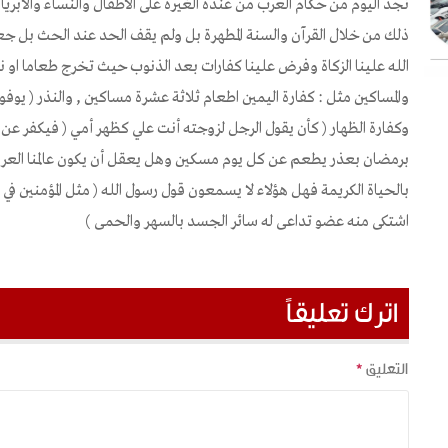
نجد اليوم من حكام العرب من عنده الغيرة على الأطفال والنساء والأب
ذلك من خلال القرآن والسنة المطهرة بل ولم يقف الحد عند الحث بل 
الله علينا الزكاة وفرض علينا كفارات بعد الذنوب حيث تخرج طعاما او 
والمساكين مثل : كفارة اليمين اطعام ثلاثة عشرة مساكين , والنذر ( يوف
وكفارة الظهار ( كأن يقول الرجل لزوجته أنت علي كظهر أمي ( فيكفر ع
برمضان بعذر يطعم عن كل يوم مسكين وهل يعقل أن يكون عالمنا العربي
بالحياة الكريمة فهل هؤلاء لا يسمعون قول رسول الله ( مثل المؤمنين في
اشتكى منه عضو تداعى له سائر الجسد بالسهر والحمى )
اترك تعليقاً
التعليق
*