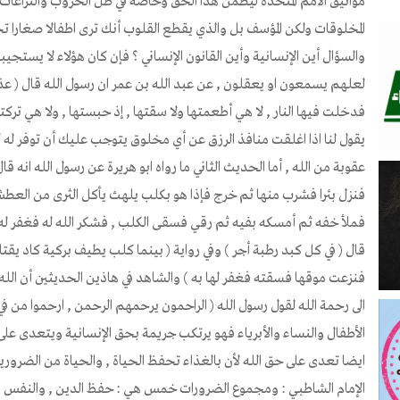
مواثيق الأمم المتحدة ليظمن هذا الحق وخاصة في ظل الحروب والنزاع
المخلوقات ولكن المؤسف بل والذي يقطع القلوب أنك ترى اطفالا صغارا ت
والسؤال أين الإنسانية وأين القانون الإنساني ؟ فإن كان هؤلاء لا يستج
لعلهم يسمعون او يعقلون , عن عبد الله بن عمر ان رسول الله قال ( عذ
فدخلت فيها النار , لا هي أطعمتها ولا سقتها , إذ حبستها , ولا هي تر
يقول لنا اذا اغلقت منافذ الرزق عن أي مخلوق يتوجب عليك أن توفر له 
عقوبة من الله , أما الحديث الثاني ما رواه ابو هريرة عن رسول الله انه
فنزل بئرا فشرب منها ثم خرج فإذا هو بكلب يلهث يأكل الثرى من العطش 
فملأ خفه ثم أمسكه بفيه ثم رقي فسقى الكلب , فشكر الله له فغفر له , قال
قال ( في كل كبد رطبة أجر ) وفي رواية ( بينما كلب يطيف بركية كاد يقت
فنزعت موقها فسقته فغفر لها به ) والشاهد في هاذين الحديثين أن الله
الى رحمة الله لقول رسول الله ( الراحمون يرحمهم الرحمن , ارحموا من 
الأطفال والنساء والأبرياء فهو يرتكب جريمة بحق الإنسانية ويتعدى عل
ايضا تعدى على حق الله لأن بالغذاء تحفظ الحياة , والحياة من الضرور
الإمام الشاطبي : ومجموع الضرورات خمس هي : حفظ الدين , والنفس , وا