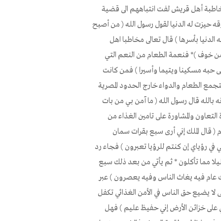
ه مخاطبة أهل قريش لفت انتباههم الى قضية
ه حيزت له الدنيا لقول رسول الله ( من أصبح
الدنيا بأسرها ) قال تعالى مخاطبا اهل
ن خوف )* فنعمة الطعام من النعم التي
لى حبه مسكينا ويتيما وأسيرا ) فمن كانت
يتجمع الطعام والدواء خارج الحدود المصرية
الله قال رسول الله ( ما آمن بي من بات
التعاون والمشاورة على تامين الغذاء من
 ( قال الملك إني أرى سبع بقرات سمان
 في رؤياي إن كنتم للرؤيا تعبرون ) فجاء رد
لا مما تأكلون * ثم يأتي من بعد ذلك سبع
ك عام فيه يغاث الناس وفيه يعصرون ) عبر
لا يضيع حق الناس في الأمن الغذائي تكفل
ي على خزائن الأرض إني حفيظ عليم ) فهل