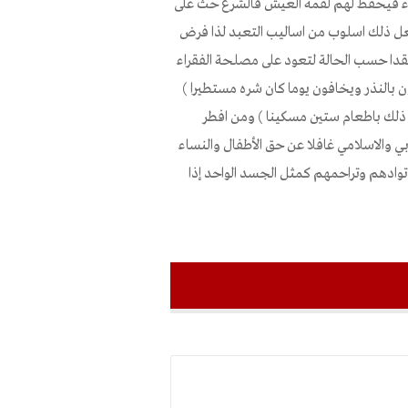
رياء فيحفظ لهم لقمة العيش فالشرع حث على
جعل ذلك اسلوب من اساليب التعبد لذا فرض
نقدا حسب الحالة لتعود على مصلحة الفقراء
ون بالنذر ويخافون يوما كان شره مستطيرا )
ن ذلك باطعام ستين مسكينا ) ومن افطر
 والاسلامي غافلا عن حق الأطفال والنساء
 توادهم وتراحمهم كمثل الجسد الواحد إذا