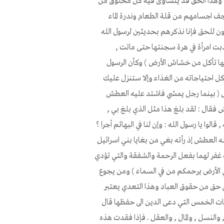
ات وهذا الحق قد يتساوى فيه كل مخلوق من
جف اجسامهم من قلة الطعام وندرة الماء
يبون للحق فإنا نذكرهم بحديثين لرسول الله
بت امرأة في هرة سجنتها حتى ماتت ,
كتها تأكل من خشاش الأرض ) وكأن الرسول
كل احتياجاته من الغذاء وإلا ستنزل عليك
 قال ( بينما رجل يمشي فاشتد عليه العطش
فقال : لقد بلغ هذا مثل الذي بلغ بي ,
وا يا رسول الله : وإن لنا في البهائم أجرا ؟
له العطش إذ رأته بغي من بغايا بني اسرائيل
 غفر لهما بفعل الرحمة والشفقة والتي تؤدي
في الأرض يرحمكم من في السماء ) ومن يجوع
ى حق من حقوق العباد وهذا التعدي يعتبر
يات الخمس التي دعى الدين الى حفظها قال
لنسل , والمال , والعقل . فإذا فقدت هذه