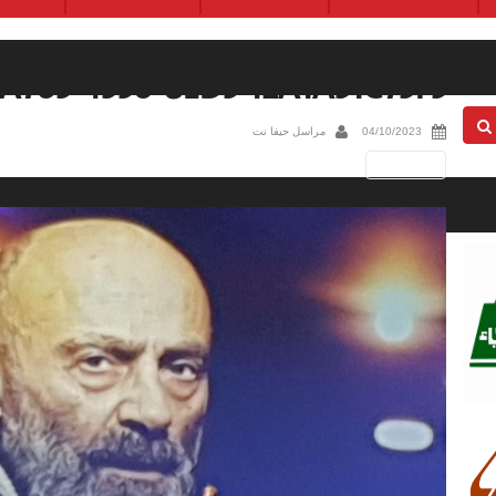
A765-4350-8ED5-12A1A31C73F5
04/10/2023
مراسل حيفا نت
Next