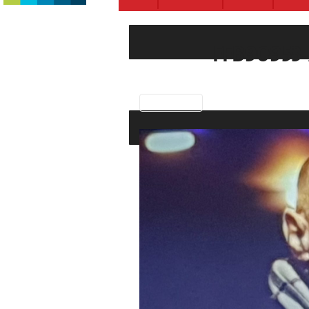
FFB90953-
Previous