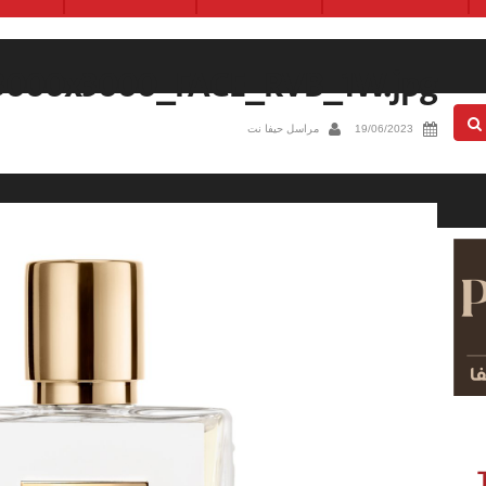
000x3000_FACE_RVB_1W.jpg
19/06/2023
مراسل حيفا نت