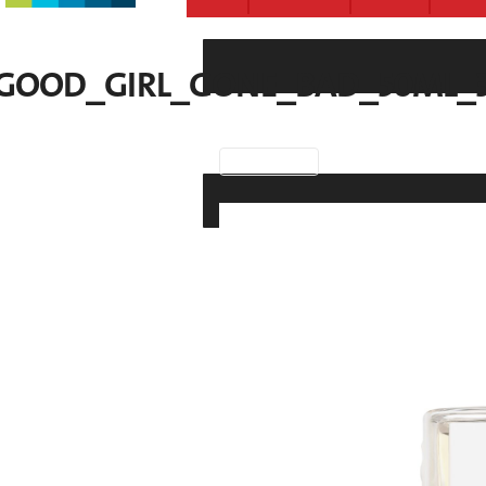
GOOD_GIRL_GONE_BAD_50ML_3
Previous