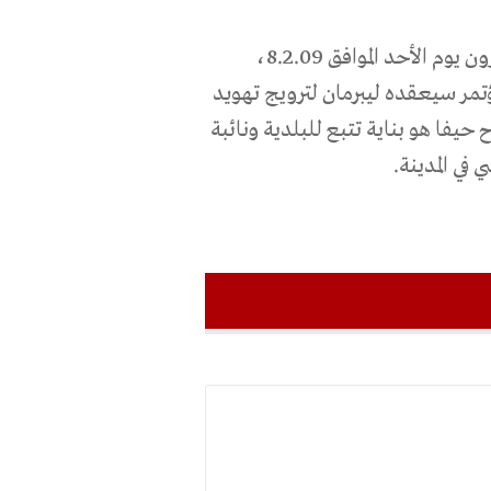
وأشار مركز مساواة إلى ان مواطنين عربا ويهود سيتظاهرون يوم الأحد الموافق 8.2.09،
ر سيعقده ليبرمان لترويج تهويد
حيفا هو بناية تتبع للبلدية ونائبة
في المدينة.