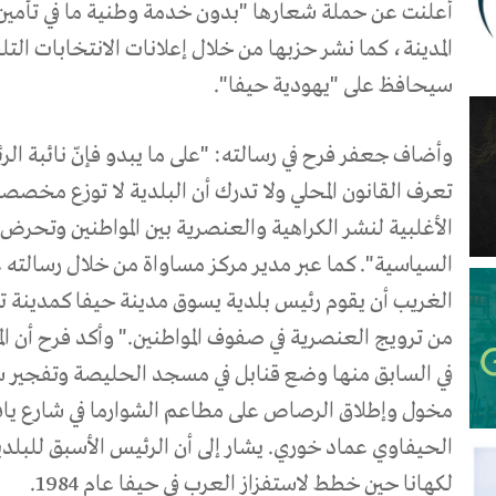
أعلنت عن حملة شعارها "بدون خدمة وطنية ما في تأمين 
المدينة، كما نشر حزبها من خلال إعلانات الانتخابات التلف
سيحافظ على "يهودية حيفا".
وأضاف جعفر فرح في رسالته: "على ما يبدو فإنّ نائبة الر
تعرف القانون المحلي ولا تدرك أن البلدية لا توزع مخ
الأغلبية لنشر الكراهية والعنصرية بين المواطنين وتحرض 
السياسية". كما عبر مدير مركز مساواة من خلال رسالته ع
الغريب أن يقوم رئيس بلدية يسوق مدينة حيفا كمدينة 
من ترويج العنصرية في صفوف المواطنين." وأكد فرح أن 
في السابق منها وضع قنابل في مسجد الحليصة وتفجير 
الحيفاوي عماد خوري. يشار إلى أن الرئيس الأسبق للبلدية
لكهانا حين خطط لاستفزاز العرب في حيفا عام 1984.