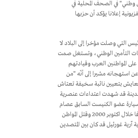
وطني" في الصحف المحلية في
زيونية إعلانا يؤكد أن حزبها
ئيس التي وصلت مؤخرا إلى البلاد لا
صصات التأمين الوطني، وتستغل صمت
على المواطنين العرب وقيادتهم
ن استهجانه مشيرا إلى أنّه "من
تعايش بتعيين نائبة سخيفة تعتاش
المدينة قد شهدت اعتداءات عنصرية
سيارة عضو الكنيست السابق عصام
مخول وإطلاق الرصاص على مطاعم الشوارما في شارع يافا خلال اكتوبر 2000 وقتل المواطن
 آرية غورئيل قد كان بين المتصدين