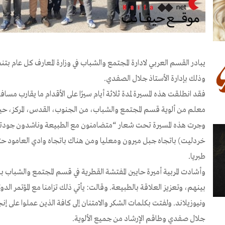
يبادر القسم العربي لادارة المجتمع والشباب في وزارة المعارف كل عام بتنظ
وذلك بإدارة الأستاذ جلال الصفدي.
معلم من ألوية قسم المجتمع والشباب، من الجنوب، القدس، المركز، حي
وجرت هذه المسيرة تحت شعار “متضامنون مع الطبيعة وناشدون جودتها
خردليت) باتجاه جبل ميرون ومعليا ومن هناك باتجاه وادي العامود حتى
طبريا.
وأشادت المربية أميرة حايين المفتشة القطرية في قسم المجتمع والشباب با
بينهم، وتعزيز العلاقة بالطبيعة. وقالت: يأتي ذلك تزامنا مع المؤتمر الدولي
ونيوزيلاند. ولفتت بكلمات الشكر والامتنان إلى كافة الذين عملوا على إنج
جلال صفدي وطاقم الإرشاد من جميع الألوية.