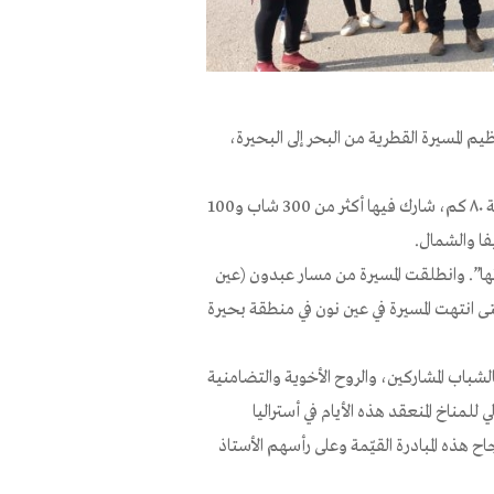
يم المسيرة القطرية من البحر إلى البحيرة،
فقد انطلقت هذه المسيرة لمدة ثلاثة أيام سيرًا على الأقدام ما يقارب مسافة ٨٠ كم، شارك فيها أكثر من 300 شاب و100
فا والشمال.
”. وانطلقت المسيرة من مسار عبدون (عين
 انتهت المسيرة في عين نون في منطقة بحيرة
لشباب المشاركين، والروح الأخوية والتضامنية
 للمناخ المنعقد هذه الأيام في أستراليا
اح هذه المبادرة القيّمة وعلى رأسهم الأستاذ