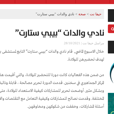
حيفا نت
>
صحة
>
نادي والدات “بيبي ستارت”
نادي والدات “بيبي ستارت”
مراسل حيفا نت | 28/10/2021
خلال الاسبوع الماضي, قام نادي والدات “بيبي ستارت” التابع لمستشفى ب
لهدف تحضيرهن للولادة.
من ضمن هذه الفعاليات كانت دورة للتحضير للولادة، والتي أقيمت هذه 
المركز الجماهيري في سخنين. قدمت الدورة تحرير مصالحة ، قابلة ونائبة
وبشكل مثير. أوضحت تحرير للمشاركات كيفية الاستعداد للولادة، متى تص
المختلفة. وقدمت نصائح للمشاركات وكيفية التعامل مع التقلصات والاو
أسئلة المشاركات، وخففت من شكوكهن ومخاوفهن.