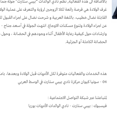
بالاضافة الى هذه الفعالية, نظم نادي الوالدات “بيبي ستارت” جولة جماعي
غرف الولادة هي فرصة رائعة لكلا الزوجين لرؤية والتعرف على عملية الولاد
القابلة نضال خطيب، باللغة العربية و شرحت نضال على اجراء القبول لل
عن اجراء الولادة وتنوع مسكنات الاوجاع. انتهت الجولة في أسعد جناح –
وارشادات حول كيفية رعاية الأطفال أثناء وجودهم في الحضانة ، وحول مرو
الحضانة الكاملة أو الجزئية.
04 – سونيا كيوان مركزة نادي بيبي ستارت في الوسط العربي
لمتباعتنا عبر شبكة التواصل الاجتماعية :
فيسبوك : بيبي ستارت – نادي الوالدات الأمهات بوريا