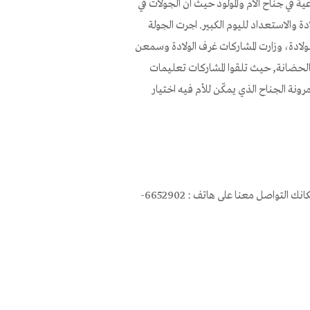
ة في جناح الام والمولود حيث ان الجولات في
ة والاستعداد لليوم الكبير. اجرت الجولة
ولادة، وزارت المشاركات غرف الولادة وسمعن
 الحضانة, حيث تلقوا المشاركات تعليمات
نة الجناح الذي يمكّن للأم فيه اختيار
هذه الخدمات والفعاليات متوفرة لكل الأمهات قبل الولادة وبعدها، بامكانك التواصل معنا على هاتف : 6652902-