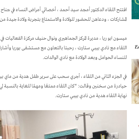
افتتح اللقاء الدكتور أمجد سيد أحمد ، أخصائي أمراض النساء في جناح الا
المشاركات ، ودعاهن للحضور للولادة والاستمتاع بتجربة ولادة جيدة م
ميسون ابو ريا ، مديرة المركز الجماهيري ونوال حنيف مركزة الفعاليات في ا
اللقاء مع نادي بيبي ستارت ، رحبتا بالتعاون مع مستشفى بوريا وأشارتا 
للنساء الحوامل وبعد الولادة مع نادي الوالدات.
في الجزء الثاني من اللقاء ، أجري سحب على سرير طفل هدية من ماي بي
حيادرة من سخنين وقالت: “كان اللقاء ممتعًا ومهمًا للغاية بالنسبة لي
نهاية اللقاء هدية من نادي بيبي ستارت.