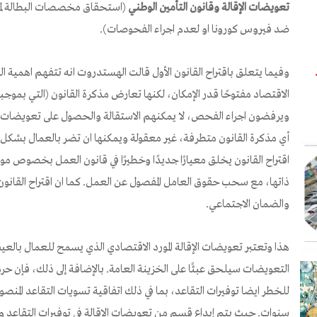
تعويضات الإقالة وقانون التأمين الوطني
(استحقاق مخصصات البطالة لم
ضد فيروس كورونا او لعدم اجراء الفحوصات).
وفيما يتعلق باقتراح القانون الأول قالت الهستدروت انه تتفهم اهمية
الاقتصاد مفتوحًا قدر الإمكان، لكنها تعارض مذكرة القانون (التي بموج
ويرفضون اجراء الفحص، لا يمكنهم الاستقالة والحصول على تعويضات ب
أي مذكرة القانون متطرفة، غير معقولة ويمكنها ان تضر بالعمال بش
اقتراح القانون يخلق معيارًا جديدًا وخطيرًا في قانون العمل بخصوص مو
ذاتها، مع سحب حقوق العامل المفصول عن العمل. كما ان اقتراح القانون 
والضمان الاجتماعي.
هذا وتعتبر تعويضات الإقالة المورد الاقتصادي الذي يسمح للعمال بال
التعويضات سيلحق عبئًا على الخزينة العامة. بالإضافة إلى ذلك، فإن ح
للخطر ايضا توفيرات التقاعد، بما في ذلك اتفاقية تسويات التقاعد المنص
سنوات. حيث يتم إيداع قسم من تعويضات الاقالة في توفيرات التقاعد و