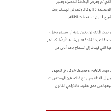
قال الذي لم يعرض البطاقة الخضراء يعتبر
مستقيلًا اعتبارًا من تاريخ بدء استحقاق مستحقات البطالة (أي: تأجيل الموعد لمدة 90 يومًا). وتعارض الهستدروت
اقتراح قانون مستحقات الاقالة.
لو تمت اقالته لن يكون لديه أي مصدر دخل-
لا تعويضات اقالة ولا تعويضات حول اشعار مسبق بإنهاء العمل، ولا مستحقات بطالة لمدة 90 يومًا. هنا أيضًا، كما هو
ية التي تهدف إلى السماح بحد أدنى من
مهما للغاية، وجميعنا شركاء في الجهود
ائيل إلى التطعيم. ومع ذلك، فإن الهستدروت
يعها على مدى عقود. فاقتراحي القانون