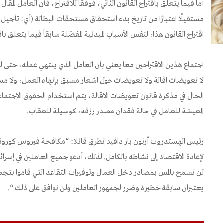
أما فيما يتعلق باقتراح القانون الثاني، فوفقًا للاقتراح، فأن العامل المُ
اقتراح القانون هذا، لنفس الأسباب المبدئية المفصّلة سابقاً فيما يتعلق ب
اجتماع هذين الاقتراحين معا يعني بأن العامل الذي ينتهي عمله، حتى 
الحال في مذكرة قانون تعويضات الاقالة، يتم استخدام الحقوق الاجتماع
المعيشة للعامل في حالة فقدان مصدر رزقه، كوسيلة للعقاب.
رئيس الهستدروت أرنون بار دافيد تطرق قائلا: “مكافحة فيروس كورونا 
لإعادة الاقتصاد إلى نشاطه بالكامل. لذلك، أدعو جميع العاملين في إسر
لن تسمح بالمس بمصادر دخل العمال وتوفيرات التقاعد التي قاموا بتجم
يعتبران سابقة خطيرة وضرر لجمهور العاملين ولن نوافق على ذلك “.