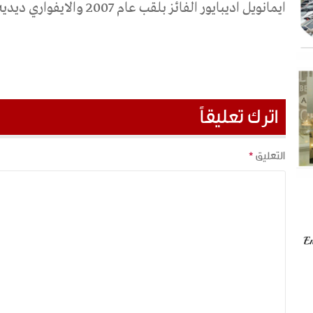
ايمانويل اديبايور الفائز بلقب عام 2007 والايفواري ديديه دروجبا والكاميروني صامويل ايتو.
اترك تعليقاً
التعليق
*