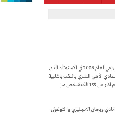
فاز المصري محمد ابو تريكة بلقب افضل لاعب كرة قدم افريقي لعام 2008 في الاستفتاء الذي
لنادي الأهلي المصري باللقب باغلبية
ساحقة فاقت نصف عدد من تم استطلاع اراؤهم وعددهم اكبر من 155 الف شخص من
نادي ويجان الانجليزي و التوغولي