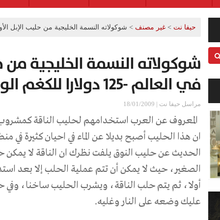
حيفا نت
>
غير مصنف
>
شوكولاته النسمة الخليجية من حليب الإبل الأولى في العالم -125 
شوكولاته النسمة الخليجية من حل
في العالم -125 دولارا للكغم الواحد
مراسل حيفا نت | 18/01/2009
المعروف عن العرب استخدامهم لحليب الناقة كمشروب 
ان هذا الحليب أصبح بديلا عن الماء في احيان كثيرة في من
الحديث عن حليب النوق يلفت نظرك ان الناقة لا يمكن حل
الصغير، حيث لا يمكن أن تتم عملية الحلب إلا بعد استد
أولا، ثم يتم حلب الناقة، ويشرب الحليب ساخنا، وفي ح
عليك وضعه على النار وغليه.