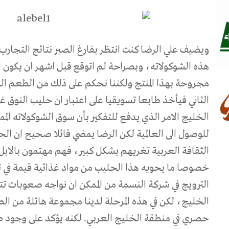
ويضيف علي الرضا كنت انتظر بفارغ الصبر نتائج التجارب 
هذه الشوكولاته، وبصراحة لم اتوقع قبل اشهر ان يكون 
مجروحة بهذا المنتج ولكننا نحكم على ذلك من الطعم ال
الثاني فيأخذ طابعا تسويقيا على اعتبار ان حليب النوق 
الخليج الامر الذي يدفع للتفكير بأن سوق الشوكولاته ال
للوصول الى العالمية لكن الرضا يمضي قائلا صحيح ان الح
الثقافة العربية تغريهم بشكل كبير، فهم مهتمون بالابل
خصوصا ما يحويه هذا الحليب من مواد غذائية قيمة في تر
الترويج في شركة النسمة من الممكن ان نواجه صعوبات ت
الخليج، لكن في هذه المرحلة لدينا مجموعة هائلة من ال
حصري في منطقة الخليج العربي. لكنه يؤكد على وجود ط