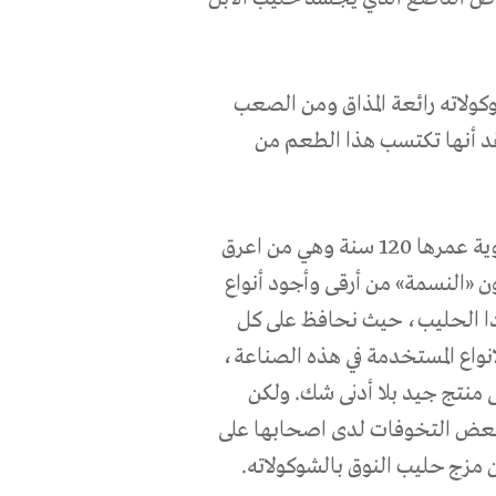
شوكولاته رائعة المذاق ومن الصعب
د أنها تكتسب هذا الطعم من
ويقول مشطر البدري، الشوكولاته من انتاج شركة نمساوية عمرها 120 سنة وهي من اعرق
ون «النسمة» من أرقى وأجود أنواع
يدا الحليب، حيث نحافظ على كل
لانواع المستخدمة في هذه الصناعة،
 منتج جيد بلا أدنى شك. ولكن
ر بعض التخوفات لدى اصحابها على
 مزج حليب النوق بالشوكولاته.