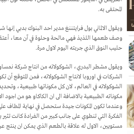
المحتفى به.
ويقول الالماني بول فرايتننغ مدير احد البنوك بدبي إنها 
وصف طعمها اللذيذ فهي مالحة وحلوة في آن معا، أعتق
حليب النوق الذي جربته اليوم لاول مرة.
الشركات في اوروبا لانتاج الشوكولاته، فمن المتوقع أن تك
الشوكولاته في العالم، لان كل مكوناتها طبيعية، وتحد
مكوناته الطبيعية بالاضافة الى ان الكاكاو هو من اجود ا
وعندما تكون المكونات جيدة ستحصل في نهاية المطاف على
الفكرة التي تنطوي على جانب كبير من الفرادة كانت تثي
مستويين، الاول له علاقة بالطعم الذي يمكن ان ينتج عن