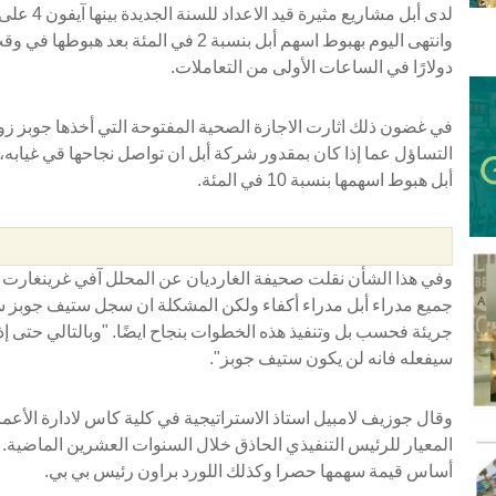
لدى أبل مشا
دولارًا في الساعات الأولى من التعاملات.
في غضون ذلك اثارت الاجازة الصحية المفتوحة التي أخذها جوبز ز
التساؤل عما إذا كان بمقدور شركة أبل ان تواصل نجاحها قي غيابه، 
أبل هبوط اسهمها بنسبة 10 في المئة.
وفي هذا الشأن نقلت صحيفة الغارديان عن المحلل آفي غرينغارت
جميع مدراء أبل مدراء أكفاء ولكن المشكلة ان سجل ستيف جوبز
جريئة فحسب بل وتنفيذ هذه الخطوات بنجاح ايضًا. "وبالتالي حتى إذا
سيفعله فانه لن يكون ستيف جوبز".
وقال جوزيف لامبيل استاذ الاستراتيجية في كلية كاس لادارة الأع
المعيار للرئيس التنفيذي الحاذق خلال السنوات العشرين الماضي
أساس قيمة سهمها حصرا وكذلك اللورد براون رئيس بي بي.