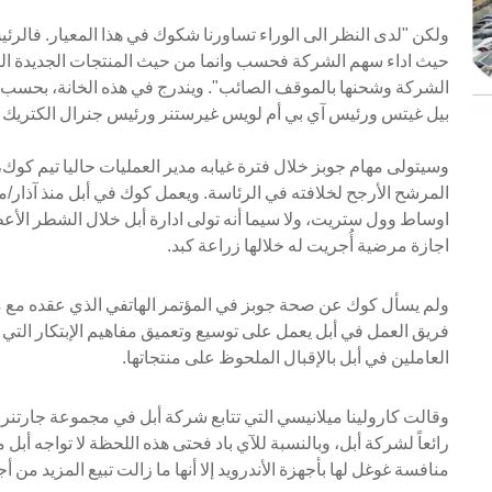
ولكن "لدى النظر الى الوراء تساورنا شكوك في هذا المعيار. فالرئيس 
حيث اداء سهم الشركة فحسب وانما من حيث المنتجات الجديدة ال
الشركة وشحنها بالموقف الصائب". ويندرج في هذه الخانة، بحسب
بيل غيتس ورئيس آي بي أم لويس غيرستنر ورئيس جنرال الكتريك
وسيتولى مهام جوبز خلال فترة غيابه مدير العمليات حاليا تيم كوك، 
اجازة مرضية أُجريت له خلالها زراعة كبد.
ولم يسأل كوك عن صحة جوبز في المؤتمر الهاتفي الذي عقده مع 
فريق العمل في أبل يعمل على توسيع وتعميق مفاهيم الإبتكار الت
العاملين في أبل بالإقبال الملحوظ على منتجاتها.
وقالت كارولينا ميلانيسي التي تتابع شركة أبل في مجموعة جارتنر 
رائعاً لشركة أبل، وبالنسبة للآي باد فحتى هذه اللحظة لا تواجه أب
منافسة غوغل لها بأجهزة الأندرويد إلا أنها ما زالت تبيع المزيد من 