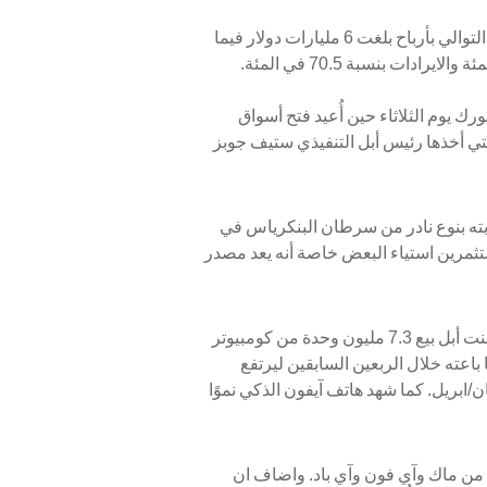
أعلنت شركة أبل العملاقة تحقيق إيرادات قياسية للربع الثاني على التوالي بأرباح بلغت 6 مليارات دولار فيما
 يوم الثلاثاء حين أُعيد فتح أسواق
لتي أخذها رئيس أبل التنفيذي ستيف جوبز
ابته بنوع نادر من سرطان البنكرياس في
للمستثمرين استياء البعض خاصة أنه يعد مصدر
ولكن الأسهم ارتفعت بنسبة 4 في المئة خلال الساعات التالية واعلنت أبل بيع 7.3 مليون وحدة من كومبيوتر
ا باعته خلال الربعين السابقين ليرتفع
 منذ طرحه في نيسان/ابريل. كما شهد هاتف آيفون الذكي نموًا
ة من ماك وآي فون وآي باد. واضاف ان