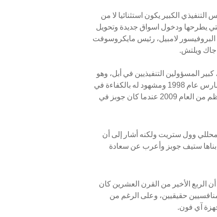
التنفيذي الكبير يكون استثنائيا لا من
تي يطرحها ودخول اسواق جديدة وتحويل
 البروفيسور لامبيل، رئيس مايكروسوفت
 جاك ويلتش.
كبير المسؤولين التنفيذيين في أبل، وهو
المرشح الأرجح لخلافته في الرئاسة. ويعمل كوك في أبل منذ آذار/مارس عام 1998 ومشهود له بالكفاءة في
اوساط وول ستريت، ولا سيما أنه تولى ادارة أبل خلال الشطر الأعظم من العام 2009 عندما كان جوبز في
محللي وول ستريت ولكنه أشار إلى أن
ي بناها ستيف جوبز وأعرب عن سعادة
أن الربع الأخير من القرن العشرين كان
ل منافسيين حقيقيين، وعلى الرغم من
أجهزة آي فون.