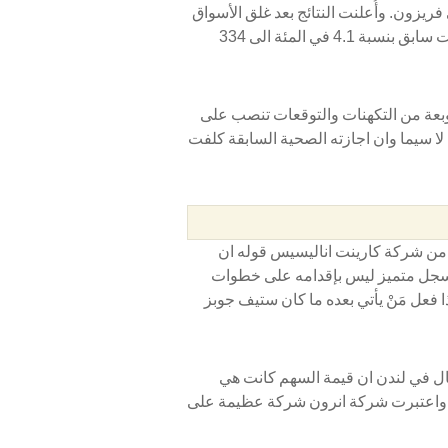
ريع مثيرة قيد الاعداد للسنة الجديدة بينها آيفون 4 على فريزون. وأُعلنت النتائج بعد غلق الأسواق
وانتهى اليوم بهبوط اسهم أبل بنسبة 2 في المئة بعد هبوطها في وقت سابق بنسبة 4.1 في المئة الى 334
وبعة من التكهنات والتوقعات تنصب على
لا سيما وان اجازته الصحية السابقة كلفت
 من شركة كارينت اناليسيس قوله ان
 سجل متميز ليس بإقدامه على خطوات
 فعل مَنْ يأتي بعده ما كان ستيف جوبز
مال في لندن ان قيمة السهم كانت هي
ة. واعتبرت شركة انرون شركة عظيمة على