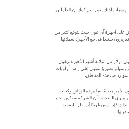
يدها، ولذلك يقول تيم كوك أن العاملين
ق على أجهزة آي فون حيث يتوقع كثير من
ريزون ستبدأ في بيع الأجهزة لعملائها
بل نموًا سريعًا في الصين حيث وصلت مبيعاتها إلى 2.6 بليون دولار في الثلاثة أشهر الأخيرة ويقول
وروسيا والصين) لتكون على رأس أولويات
لموارد في هذه المناطق.
أمر متعلقًا بما يريده الزبائن وكيفية
بل. وترى الصحيفة أن الشركة ستكون بخير
 لذلك فإنه ليس غريبًا أن يظل الصمت
قبلها.