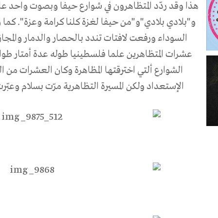
هذا وقد ردّد المتظاهرون في شوارع حيفا وبصوت واحد عال
و"بلادي بلادي"و"من حيفا لغزة كلنا كرامة وعزة". كما 
السوداء ورفعت لافتات تندد بالحصار والدمار والمجا
عشرات المتظاهرين علما فلسطينيا طوله عدة أمتار طوا
الشوارع ألتي اخترقتها المظاهرة وكان العشرات من ا
الإستعداد ولكن المسيرة التظاهرية مرّت بسلام وعبّ