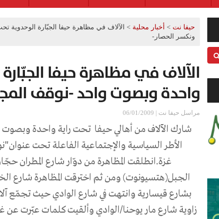
حيفا نت
>
أخبار محلية
>
الآلاف في مظاهرة حيفا الجبّارة الوحدوية ت
ونكسر الحصار-
الآلاف في مظاهرة حيفا الجبّارة 
واحدة وبصوت واحد -نوقف المجزر
مراسل حيفا نت | 06/01/2009
شارك الآلاف من أهالي حيفا
تحت راية واحدة وبصوت 
الأطر السياسية والإجتماعية الفاعلة تحت عنوان"نو
غزة.
انطلقت المظاهرة من دوّار شارع المطران حجّ
الجبل(هتسيونوت) ومن ثم اخترقت المظاهرة شارع الخ
بشارع قيسارية وانتهت في شارع الوادي حيث تجمّع آلا
زاوية شارع مار يوحنا/الوادي وألقيت كلمات عبّرت عن غ