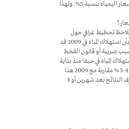
المياه بنسبة 25 % وفي شهر حزيران الفائت تم رفع أسعار اليمياه بنسبة 5%. ولهذا
عار؟
لاحظ تخطيط غرافي حول
استهلاك المياه خلال أشهر. فقد لاحظنا بشكل عام بأن استهلاك المياه في 2009 قد
يفا مقارنة مع 2008 ما بين 13- 15% بسبب ضريبة أو قانون القحط
لاك المياه في حيفا منذ بداية
2010 نحن ما زلنا نحافظ على استهلاك أقل بحوالي 4-5 % مقارنة مع 2009 هذا
بدون فحص أشهر الصيف الحارة التي يمكن أن نعرف النتائج بعد شهرين أو 3