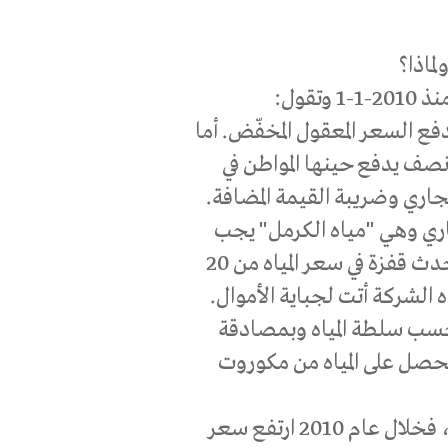
ماذا؟
قول:
بحيث يدفع السعر المعقول المخفّض. أما
للفرد أكثر 2 متر مكعب ونصف يدفع حينها المواطن في
جاري وضريبة القيمة المضافة.
جاري وهي "مياه الكرمل" يجب
على المواطن التعامل معها وليس مع البلدية. كما حدث قفزة في سعر المياه من 20
 حسب سلطة المياه وبمصادقة
 نحصل على المياه من مكوروت
أما في 2010-7-1 فقد تم رفع اسعار المياه بنسبة 5%، فخلال عام 2010 ارتفع سعر