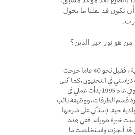
ن نكون قد نقلنا ما يجول
رت.
 من هو نور خير الدين؟
نور خير الدين تعود جذوره الى قرية حرفيش الجليلية، فقبل نحو 40 عاما خرجت
 أنهيت الثانوية وفي عام 1975 أنهيت دراستي في التخنيون،كما أنني
أنهيت خدمتي العسكرية التي طالت نحو 20 عاما. وفي عام 1995 بدأت عملي في
ارة قسم الطرقات،ووظيفة نائب
دية حيفا (سنأتي على شرحها
م 2004 حتى عام 2010 حيث اكتسبت خبرة طويلة. ففي هذه
ي قد أنجزت واستخلصت ما