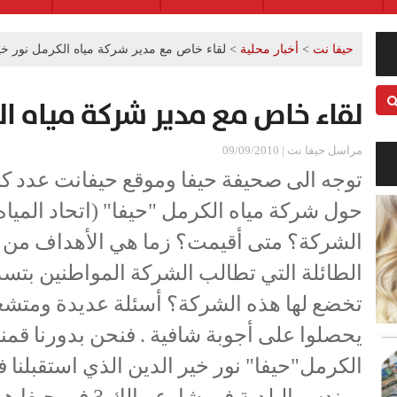
حيفا نت
>
أخبار محلية
>
لقاء خاص مع مدير شركة مياه الكرمل نور خي
لقاء خاص مع مدير شركة مياه الك
مراسل حيفا نت | 09/09/2010
توجه الى صحيفة حيفا وموقع حيفانت عدد ك
حول شركة مياه الكرمل "حيفا" (اتحاد الم
الشركة؟ متى أقيمت؟ زما هي الأهداف من تا
الطائلة التي تطالب الشركة المواطنين بتسدي
تخضع لها هذه الشركة؟ أسئلة عديدة ومتشعب
يحصلوا على أجوبة شافية . فنحن بدورنا قمنا
الكرمل"حيفا" نور خير الدين الذي استقبلنا
مهندس البلدية في شا