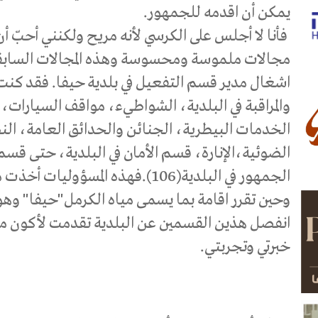
يمكن أن اقدمه للجمهور.
فأنا لا أجلس على الكرسي لأنه مريح ولكنني أحبّ أ
مجالات ملموسة ومحسوسة وهذه المجالات السابق
اشغال مدير قسم التفعيل في بلدية حيفا. فقد كنت
والمراقبة في البلدية، الشواطيء، مواقف السيارات،
الخدمات البيطرية، الجنائن والحدائق العامة، الن
الضوئية،الإنارة، قسم الأمان في البلدية، حتى قس
وحين تقرر اقامة بما يسمى مياه الكرمل"حيفا" وهو ا
انفصل هذين القسمين عن البلدية تقدمت لأكون مدي
خبرتي وتجربتي.