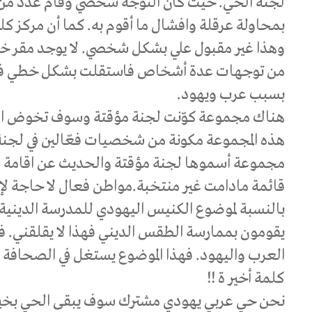
لجنة الحي. حيث كان التوجه شخصي وقام عدد من 
بمحاولة عرقلة وافشال ما أقوم به. كما أن مركز ك
وهذا غير مقبول علي بشكل شخصي. لا يوجد مقر خ
من توجهات عدة أشخاص فاستقلت بشكل خطي ف
بسبب عرب ويهود.
هناك مجموعة كوّنت لجنة مؤقتة وسوف تخوض الإ
هذه المجموعة مكونة من شخصيات فعّالين في لجنة
مجموعة أسموها لجنة مؤقتة والحديث عن اقامة ان
قائمة مادامت غير منتخبة.مواطن فعال لا حاجة لإ
بالنسبة لموضوع الكنيس اليهودي للمدرسة الدينية 
يقومون بممارسة الطقس الديني فهذا لا يقلقني. فلا
العرب واليهود. فهذا الموضوع يستغل في الصحافة ل
كلمة أخير ة !!
نحن حي عربي يهودي مشترك سوف يبقى الحي بخير و