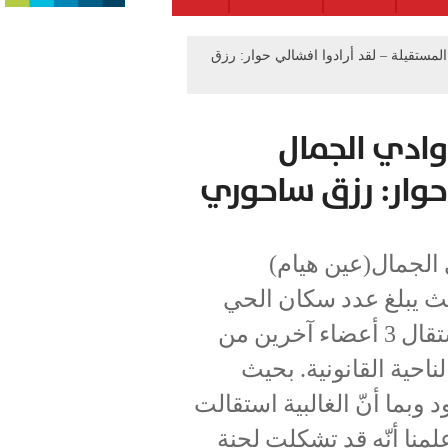
ستقيلة – لقد أرادوا افشالي حوار: رزق
ادي الجمال
 حوار: رزق ساحوري
الجمال(عين هيام)
ها من رئاسة اللجنة في 2010-7-5 حيث يبلغ عدد سكان الحي
نحو 2500 نسمة من العرب واليهود. كما استقال 3 أعضاء آخرين من
احية القانونية. بحيث
ب واليهود وبما أنّ الغالبية استقالت
علمنا أنّه قد تشكلت لجنة