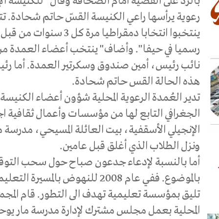
بالرد على القضية أمام الصحافة وقال" للكنيسة الإ
ينتخبوا انتخابا دمقراطيا مر
رسميا في حيفا". وأضاف" ينتخب أعضاء العمدة من ب
نائب رئيس، أمين صندوق وسكرتير العمدة. أما رئ
هذه الحالة القس حاتم شحادة.
تدير العُمدة الرعوية المحلية شؤون أعضاء الكنيسة ا
الجغرافي التابع لها من مؤسسات وأعمال ثقافية اجت
الإنجيلي الأسقفية، بيت العائلة المسيحي، مدرسة ما
ونزل الطلاب الذي أغلق قبل عامين.
أما بالنسبة لإدعاء جدعون صباح حول سحب التو
بالموضوع. ففي عام 2008 للنهوض بالم
تليق بمؤسسة تعليمية تهدف الى التطور. قام المجم
المحلية بعمل مجلس مشترك لإدارة مدرسة مار يوحن