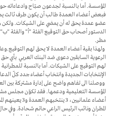
المؤسسة. أما بالنسبة لجدعون صبّاح وادعاءاته حو
فبعض أعضاء العمدة طالب أن يكون طرف ثالث يم
عضو عمدة يحق له أن يمضي على الشيكات. ولكن ه
الدستور أصحاب حق التوقيع الفئة "أ" والفئة "ب"
مطر.
ولهذا بقية أعضاء العمدة لا يحق لهم التوقيع.وع
الرعوية السابقين دعوى ضد البنك العربي بأي حق
لهم التوقيع على الشيكات. أما بالنسبة للمطرانية
الإنتخابات الجديدة وانتخاب أعضاء جدد كلّ الد
ووصلنا الى تفاهم واضح على إدارة مشتركة بين العمدة
أعضاء علمانيين، 3 ين