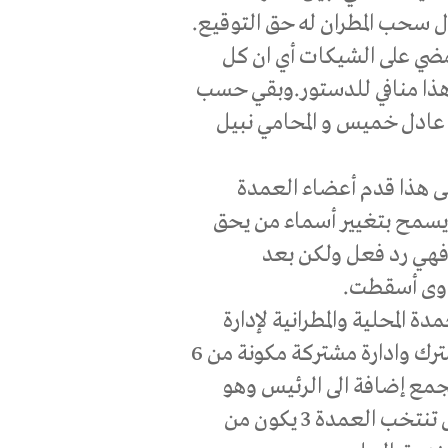
ل سحب المطران له حق التوقيع.
ضي على الشيكات أي ان كل
ذا منافي للدستور.وبقي حسب
 عادل خميس و المحامي نبيل
لى هذا قدم أعضاء العمدة
 يسمح بتغيير أسماء من يحق
 فهي رد فعل ولكن بعد
عاوى أسقطت.
 المحلية والمطرانية لإدارة
المؤسسة التعليمية ودعمها. فقد تكوّن مجلس مشترك وادارة مشتركة مكونة من 6
تخبهم العمدة و3 يعينهم المجمع إضافة الى الرئيس وهو
المطران ونائب الرئيس الراعي حاتم شحادة. وفي حال تنتخب العمدة 3 يكون من