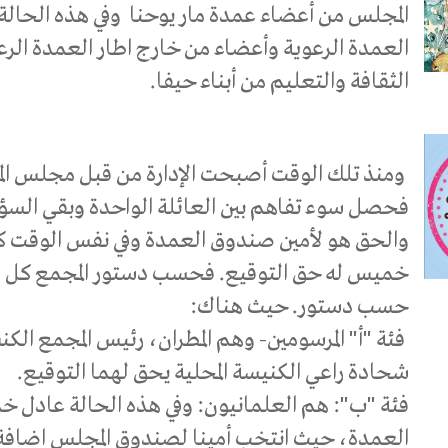
المجلس من أعضاء عمدة مار يوحنا وفي هذه الحالة
العمدة الرعوية وأعضاء من خارج اطار العمدة ال
الثقافة والتعليم من أبناء حيفا.
ومنذ تلك الوقت أصبحت الإدارة من قبل مجلس ا
فحصل سوء تفاهم بين العائلة الواحدة وبقي الس
والحق هو لأمين صندوق العمدة وفي نفس الوقت ك
خميس له حق التوقيع. فحسب دستور المجمع كل ا
حسب دستور. حيث هناك:
فئة "أ" المرسومين- وهم المطران، رئيس المجمع ال
شحادة راعي الكنيسة المحلية يحق لهما التوقيع.
فئة "ب": هم العلمانيون: وفي هذه الحالة عادل
العمدة، حيث انتخب أمينا لصندوق المجلس اضافة ا