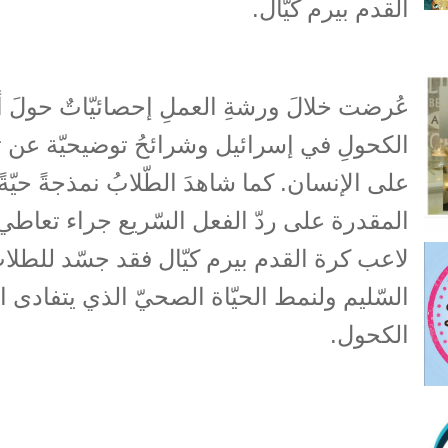
القدم بيرم كيّال.
عُرضت خلالَ ورشةِ العملِ إحصائيّاتٌ حولَ أنم
الكحولِ في إسرائيل وشرائحُ توضيحيّة عن ت
على الإنسان. كما شاهدَ الطّلابُ نمذجةً حيّةً 
المقدرة على ردّ الفعل السّريع جراء تعاطي 
لاعب كرة القدم بيرم كيّال فقد جسّد للطلاب
السّليم ولنمط الحيّاة الصحيّ الذي يتفادى ا
الكحول.