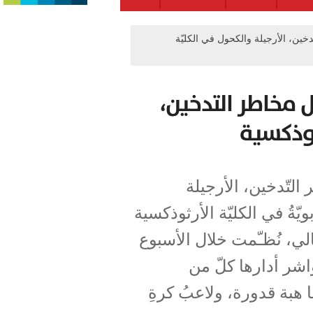
ن، الأرجيلة والكحول في الكليّة
مخاطر التدخين،
ثوذكسية
التّدخين، الأرجيلة
ّةُ في الكليّة الأرثوذكسية
لي، نُظـّمت خلال الأسبوع
شر أدارها كلّ من
 هبة قدورة، ولاعبُ كرةِ