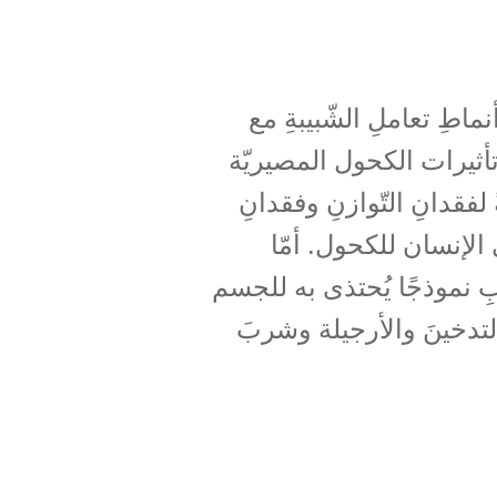
اطِ تعاملِ الشّبيبةِ مع
أثيرات الكحول المصيريّة
لفقدانِ التّوازنِ وفقدانِ
الإنسان للكحول. أمّا
ِ نموذجًا يُحتذى به للجسم
لتدخينَ والأرجيلة وشربَ