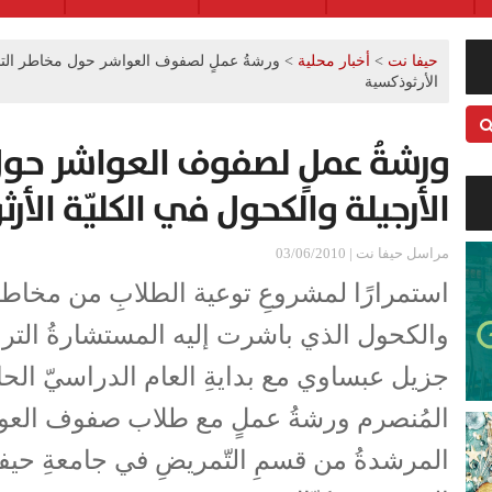
حيفا نت
>
أخبار محلية
>
ورشةُ عملٍ لصفوف العواشر حول مخاطر التدخي
الأرثوذكسية
ورشةُ عملٍ لصفوف العواشر حول 
الأرجيلة والكحول في الكليّة الأر
مراسل حيفا نت | 03/06/2010
استمرارًا لمشروعِ توعية الطلابِ من مخاطر 
والكحول الذي باشرت إليه المستشارةُ التربوي
جزيل عبساوي مع بدايةِ العام الدراسيّ الحا
المُنصرم ورشةُ عملٍ مع طلاب صفوف العوا
المرشدةُ من قسمِ التّمريضِ في جامعةِ حيفا