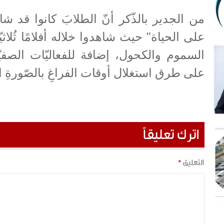
من الجدير بالذّكر أنّ الطلابَ كانوا قد
على الحياة" حيث شاهدوا خلاله أفلامًا ثُلاثي
السموم والكحول، إضافة للفعاليّات الصفيّ
على طرق استغلال أوقات الفراغِ بالصّورةِ ا
اترك تعليقاً
التعليق
*