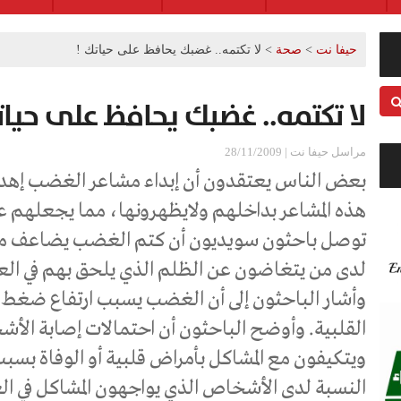
حيفا نت
>
صحة
>
لا تكتمه.. غضبك يحافظ على حياتك !
لا تكتمه.. غضبك يحافظ على حيات
مراسل حيفا نت | 28/11/2009
بعض الناس يعتقدون أن إبداء مشاعر الغضب إهدار 
هذه المشاعر بداخلهم ولايظهرونها، مما يجعلهم 
توصل باحثون سويديون أن كتم الغضب يضاعف مخاط
لدى من يتغاضون عن الظلم الذي يلحق بهم في الع
وأشار الباحثون إلى أن الغضب يسبب ارتفاع ضغط ا
القلبية. وأوضح الباحثون أن احتمالات إصابة الأش
ويتكيفون مع المشاكل بأمراض قلبية أو الوفاة بس
النسبة لدى الأشخاص الذي يواجهون المشاكل في ال