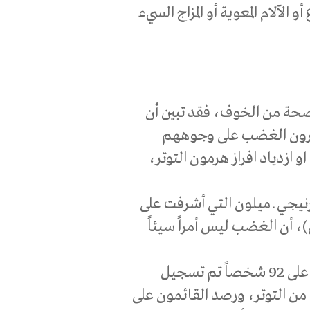
لآلام المعوية أو المزاج السيء
صحة من الخوف، فقد تبين أن
هرون الغضب على وجوههم
ازدياد افراز هرمون التوتر،
رنيجي ـ ميلون التي أشرفت على
، أن الغضب ليس أمراً سيئاً
وجاءت نتائج هذه الدراسة من خلال تجارب أجريت على 92 شخصاً تم تسجيل
ن التوتر، ورصد القائمون على