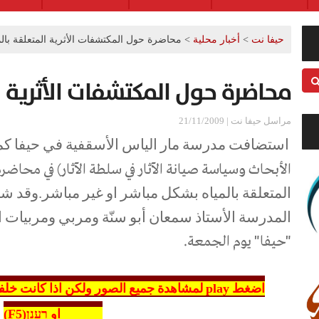
حيفا نت
>
أخبار محلية
>
محاضرة حول المكتشفات الأثرية المتعلقة بالم
محاضرة حول المكتشفات الأثرية ا
مراسل حيفا نت | 21/11/2009
استضافت مدرسة مار الياس الأسقفية في حيفا ك
الأبحاث
وسياسة صيانة الآثار في سلطة الآثار) في محاضرة
المتعلقة بالمياه بشكل مباشر او غير مباشر.وقد 
المدرسة الأستاذ سمعان أبو سنّة ومربي ومربيات
"حيفا" يوم الجمعة.
اضغط play لمشاهدة جميع الصور ولكن اذا كانت
refresh او רענן(F5)