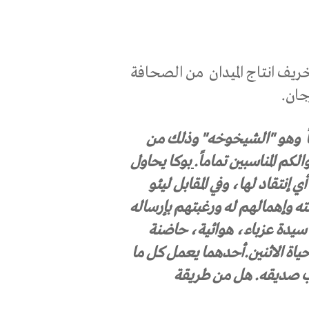
يف انتاج الميدان
من الصحافة
جان.
وهو "الشيخوخه" وذلك من
م المناسبين تماماً.
بوكا يحاول
 إنتقاد لها، وفي المقابل ليئو
لته وإهمالهم له ورغبتهم بإرساله
 سيدة عزباء، هوائية، حاضنة
ياة الاثنين.أحدهما يعمل كل ما
ب صديقه.
هل من طريقة