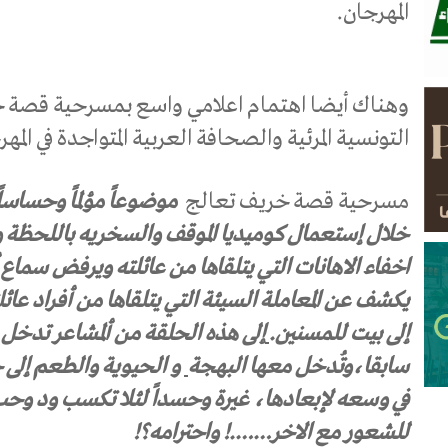
المهرجان.
وهناك أيضا اهتمام اعلامي واسع بمسرحية قصة خر
التونسية المرئية والصحافة العربية المتواجدة في المهر
مسرحية قصة خريف تعالج
موضوعاً مؤلماً وحساساً
خلال إستعمال كوميديا الموقف والسخريه باللحظة والك
اخفاء الاهانات التي يتلقاها من عائلته ويرفض سماع أي
يكشف عن المعاملة السيئة التي يتلقاها من أفراد عائ
إلى بيت للمسنين.
إلى هذه الحلقة من ألمشاعر تدخل
سابقا،وتُدخل معها البهجة
و الحيوية والطعم إلى ح
في وسعه لإبعادها، غيرة وحسداً لئلا تكسب ود وح
للشعور مع الاخر…….! واحترامه؟!