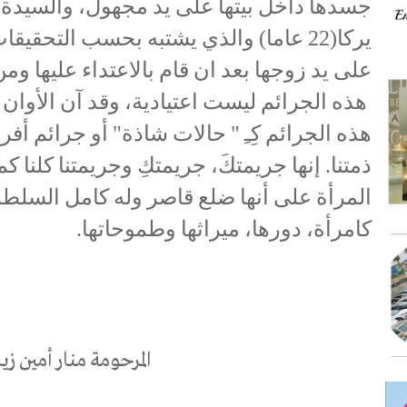
جسدها داخل بيتها على يد مجهول، والسيدة م
يركا(22 عاما) والذي يشتبه بحسب التحقي
على يد زوجها بعد ان قام بالاعتداء عليها وم
هذه الجرائم ليست اعتيادية، وقد آن الأوان
هذه الجرائم كِـِ " حالات شاذة" أو جرائم أفرا
ذمتنا. إنها جريمتكَ، جريمتكِ وجريمتنا كلنا ك
المرأة على أنها ضلع قاصر وله كامل السلطة
كامرأة، دورها، ميراثها وطموحاتها.
المرحومة منار أمين زي