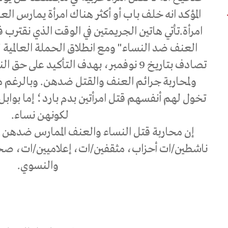
المؤكد انه خلف باب أو أكثر هناك امرأة يمارس ا
امرأة.تأتي هاتين الجريمتين في الوقت الذي نقترب ف
العنف ضد النساء" ومع انطلاق الحملة العالمية 
تصادف بتاريخ 9 نوفمبر، بهدف التأكيد 
ولمحاربة جرائم العنف والقتل ضدهن. وبالرغم
تخول لهم أنفسهم قتل امرأتين بدم بارد؛ إما بوا
لكونهن نساء.
إن محاربة قتل النساء والعنف الممارس ضدهن م
ناشطين/ات أحزاب، مثقفين/ات، إعلاميين/ات، صح
والنسوي.