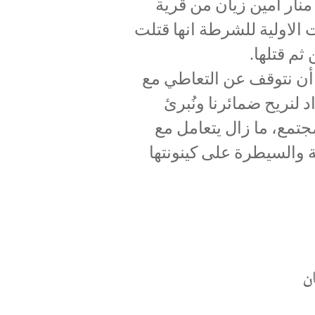
نار أمين زيان من قرية
قات الاولية للشرطة انها قتلت
ن ثم قتلها.
 أن نتوقف عن التعاطي مع
د لنريح ضمائرنا ونُبرئ
مجتمع، ما زال يتعامل مع
 والسيطرة على كينونتها
ان