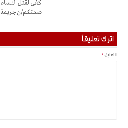
كفى لقتل النساء
صمتكم/ن جريمة
اترك تعليقاً
التعليق
*