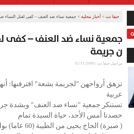
حيفا نت
>
أخبار محلية
>
جمعية نساء ضد العنف – كفى لقتل النساء ص
جمعية نساء ضد العنف – كفى لق
ن جريمة
مراسل حيفا نت | 02/11/2009
تزهق أرواحهن "لجريمة بشعة" اقترفنها: أنهن
عربية
تستنكر جمعية "نساء ضد العنف" وبشدة جريم
حصدتا أمس الأحد، حياة السيدة تمام
( صبرة) الحاج يحي