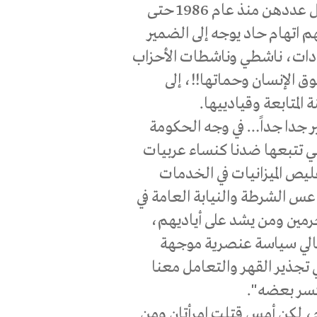
إن قتل تمام ومنار.. وكل امرأة قتلت واللاتي وصل عددهن منذ عام 1986 حتى
هم اتهام حاد يوجه إلى الضمير
قيادات، ناشطي وناشطات الأحزاب
ق الإنسان وحماتها!!، إلى
 المتابعة وقيادييها.
 جدا جداً… في وجه الحكومة
تي تتبعها ضدنا كنساء عربيات
 الميزانيات في الخدمات
عس الشرطة والنيابة العامة في
جرمين ومن يشد على أياديهم،
تالي سياسة عنصرية موجهة
تجذير القهر والتعامل معنا
يكسر بعضه".
م، لكن أمس قتلت امرأتان ومن