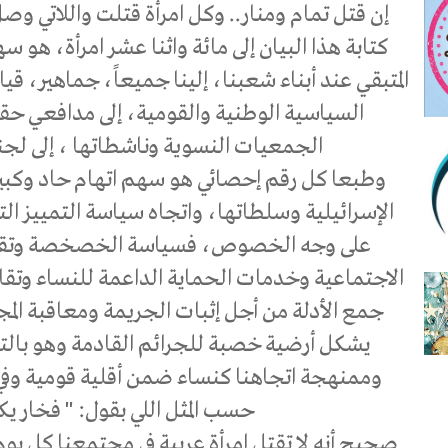
كتابة هذا البيان إلى مائة واثنا عشر امرأة، هو س
المتبقي عند أبناء شعبنا، إلينا جميعاً، جماهير، 
السياسية الوطنية والقومية، إلى مدافعي حقو
الجمعيات النسوية وناشطاتها ، إلى لجنة
وطبعا كل رقم إحصائي هو سهم اتهام حاد وكبير
الإسرائيلية وسلطاتها، واتجاه سياسة التمييز ال
على وجه الخصوص، فسياسة الخصخصة وتقليص
الاجتماعية وخدمات الحماية الداعمة للنساء وتقا
جمع الأدلة من أجل إثبات الجريمة ومعاقبة الم
يشكل أرضية خصبة للجرائم القادمة وهو بال
وممنهجة اتجاهنا كنساء ضمن أقلية قومية وفي 
حسب المثل اللي بقول: " فخار 
صحيح أنه لا تقتل امرأة عربية في مجتمعنا كل يو