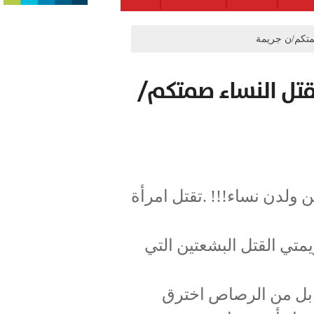
متكم/ن جريمة
تل النساء صمتكم/
 ولدن نساء!!! .تقتل امرأة
تي القتل البشعتين التي
ى من الطيبة (60 عاما) بوابل من الرصاص اخترق