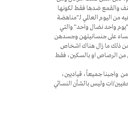
لعنف والقمع ضدها فقط لكونها
يه من اليوم العالمي لـ"مناهضة
"يوم واحد نضال واحد" والتي
على حق النساء على جنسانيتهن وجسدهن
 من ذلك ما زال هناك اشخاص
بل من الرصاص او بالسكين، فقط
ن واجبنا جميعاً، قياديين،
فيين/ات وليس بالشأن النسائي