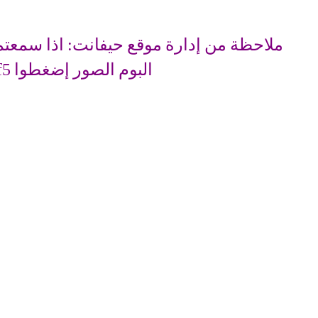
ملاحظة من إدارة موقع حيفانت: اذا سمعتم
البوم الصور إضغطوا f5 (רענן)