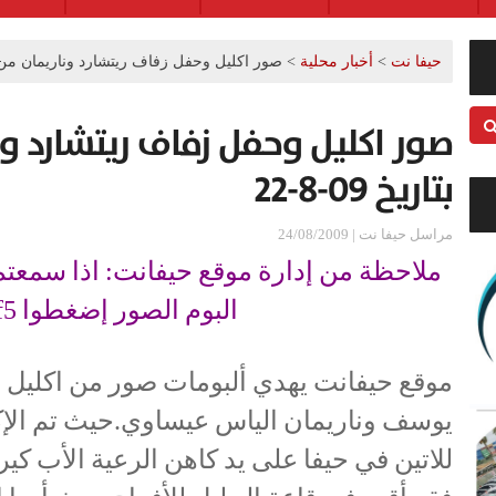
حيفا نت
>
أخبار محلية
>
صور اكليل وحفل زفاف ريتشارد وناريمان من حيفا بت
صور اكليل وحفل زفاف ريتشارد ون
بتاريخ 09-8-22
مراسل حيفا نت | 24/08/2009
ملاحظة من إدارة موقع حيفانت: اذا سمعتم
البوم الصور إضغطوا f5 (רענן)
موقع حيفانت يهدي ألبومات صور من اكليل 
يوسف وناريمان الياس عيساوي.حيث تم الإ
للاتين في حيفا على يد كاهن الرعية الأب ك