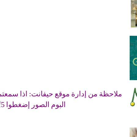
ملاحظة من إدارة موقع حيفانت: اذا سمعتم
البوم الصور إضغطوا f5 (רענן)