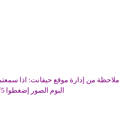
ملاحظة من إدارة موقع حيفانت: اذا سمعتم
البوم الصور إضغطوا f5 (רענן)