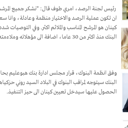
رئيس لجنة الرصد، امري طوف قال: "نشكر جميع المرشحي
ان تكون عملية الرصد والاختيار منظمة وعادلة، وانا سعيد
كينان هو المرشح المناسب والملائم اكثر. وفي التوصيات شد
البنك منذ اكثر من 30 عاما، اضافة الى مؤهلاته وملاءمته ليشغل منصب مدير عام البنك".
وفق انظمة البنوك، قرار مجلس ادارة بنك هبوعليم بحا
البنك سيتوجه لمراقب البنوك في البلاد السيد روني حزكيا
الحصول عليها سيدخل تعيين كينان الى حيز التنفيذ.