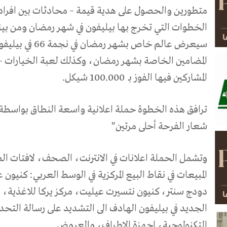
متطورين والحصول على هدية قيمة – محادثات بين افراد 
الخطوات التي تخرج بها بيليفون في شهر رمضان ومن بينه
سيعرض عالم خاص ب
المضامين الخاصة بشهر رمضان، وكذلك لعبة الخيارات –
المشاركين فيها الفوز بـ
100.000 شيكل.
ترافق هذه الخطوة حملة اعلانية واسعة النطاق بواسطة 
شعار الفرحة أحلى مرتين"
وتشمل الحملة اعلانات في الانترنت، الصحف، لافتات الط
المبيعات في نقاط البيع المركزية في الوسط العربي: كنيو
دودج سنتر، كنيون نتسيرت عيليت، مركز يركا للاغذية، و
الجديد في بيليفون الهادف الى التشديد على رسالة التحد
التكنولوجية، اجهزة الاطراف، والعروض.