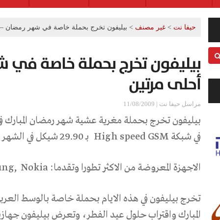
حيفا نت
>
غير مصنف
>
بيليفون تخرج بحملة خاصة في شهر رمضان – 
بيليفون تخرج بحملة خاصة في ش
أحلى مرتين
مراسل حيفا نت | 11/08/2009
بيليفون تخرج بحملة مغرية عشية شهر رمضان المبارك في
في شبكة
High speed GSM
بـ 29.90 شيكل في الشهر
الاجهزة المعروضة من الاكثر تطورا وتقدما:
Nokia
ung,
تخرج بيليفون في هذه الايام بحملة خاصة بالوسط العر