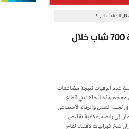
تحذير:انفلونزا الخنازير تفتك بحياة 700 شاب خلال
يبلغ عدد الوفيات نتيجة مضاعفات
م نحو 700 حالة وفاة، وأن معظم هذه الحالات في قطاع
 لجنة العمل والرفاه الاجتماعي
ان إلى رفضه إمكانية تقليص
لى ضخ الميزانيات لاقتناء لقاح