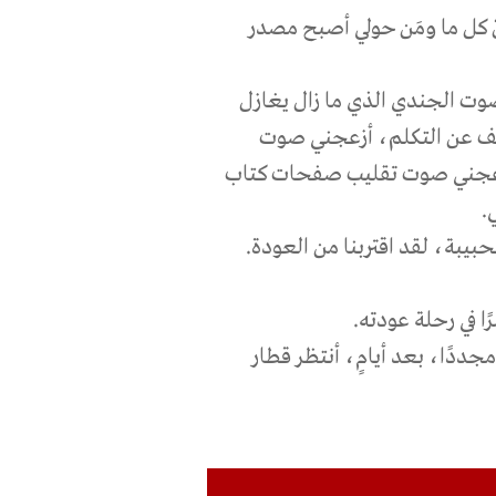
 أنّ كل ما ومَن حولي أصبح مصدر
ت الجندي الذي ما زال يغازل
 تكف عن التكلم، أزعجني صوت
أزعجني صوت تقليب صفحات كتاب
ي
.
حبيبة، لقد اقتربنا من العودة
.
ا في رحلة عودته
.
مجددًا، بعد أيامٍ، أنتظر قطار