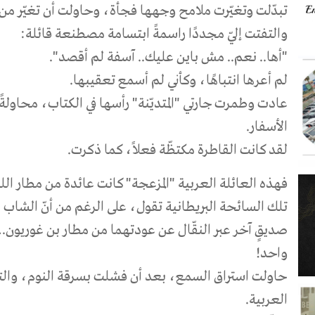
تبدّلت وتغيّرت ملامح وجهها فجأة، وحاولت أن تغيّر م
والتفتت إليّ مجددًا راسمةً ابتسامة مصطنعة قائلة
:
"
أها.. نعم.. مش باين عليك.. آسفة لم أقصد
".
لم أعرها انتباهًا، وكأني لم أسمع تعقيبها
.
عادت وطمرت جارتي "المتديّنة" رأسها في الكتاب، محاولةً 
الأسفار
.
لقد كانت القاطرة مكتظّة فعلاً، كما ذكرت
.
فهذه العائلة العربية "المزعجة" كانت عائدة من مطار ا
تلك السائحة البريطانية تقول، على الرغم من أنّ الشاب 
صديقٍ آخر عبر النقّال عن عودتهما من مطار بن غوريون
واحد
!
حاولت استراق السمع، بعد أن فشلت بسرقة النوم، والتنص
العربية
.