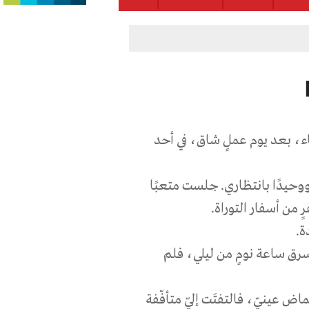
، بعد يوم عملٍ شاق، في أحد
وحيدًا بانتظاري. جلست متعبًا
ٍ من أسفار التوراة
.
ة
.
ق ساعة نومٍ من ليلي، فلم
اض عينيّ، فالتفتَت إليّ متأفّفة