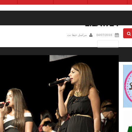
2I2A1724
04/07/2016
مراسل حيفا نت
Next