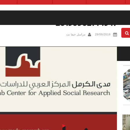
20150302144547
29/06/2016
مراسل حيفا نت