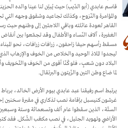
قاسم عابدي (أبو الدّيب) حيث يُبيّن لنا عينا والده الحزينتي
والمؤامرة والنّزوح، وكذلك تجاعيد وشقوق وجهه التي تج
القاهر لعودة عائلته وباقي اللاجئين إلى وطنهم حيث رسم
الغفيرة، آلاف النّساء والأطفال وقد تجمّعوا بين أنقاض اله
مسقط رأسهم حيفا زاحفون، زرافات زرافات، نحو الميناء، باتّ
ليجدوا الملاذ الوحيد والخلاص من الخوف والإرهاب الذي
البلاد دون شعبٍ، فلو كُنّا أقوى من الخوف والتّخويف وأ
لما ضاع وطن التين والزّيتون والبرتقال.
يرتبط اسم رفيقنا عبد عابدي بيوم الأرض الخالد، برباط 
غرشون كنيسبل بإقامة نصب تذكاري في مقبرة سخنين إحيا
الستّة، الذين سقطوا عام ألف وتسعمائة وستة وسبعين 
الأراضي وتهويد الجليل، في نصب مكعّب الشّكل. فقد كتبا أس