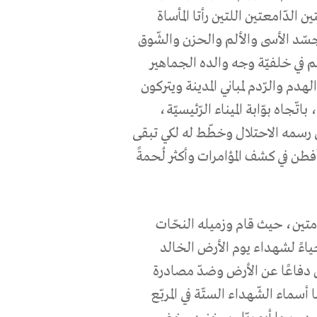
ن الدّامعتين اللتين رأتا المأساة
سّد الأسى والألم والحزن والشّوق
 في خلفيّة وجه والده الجماهير
دم والرّدم لمباني المدينة ويتركون
جاه بوّابة الميناء الرّئيسيّة،
 رسمه الاحتلال وخطّط له لكي تبقى
فطن في كشف المؤامرات وأكثر لُحمةً
متين، حيث قام وزميله النحّات
ءً لشهداء يوم الأرض الخالد
دفاعًا عن الأرض وضدّ مصادرة
ماء الشّهداء الستّة في المربّع