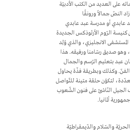
 1964، وكذلك نرى بصماته على العديد من الكتب الأدبيّة
د النصّ جمالاً ورونقًا
د عابدي أو مدرسة عبد عابدي
 كنيسة الرّوم الأرثوذكس الجديدة
المستشفى الانجليزي، والذي وُلِد
، وهو صديق رسّامنا ورفيقه.
هذا
ّان عبد بتعليم الرّسم والجمال
الفنّ. وكذلك وبطريقة فذّة يحاول
عدّدة، لتكوّن حلقة متينة للتّواصل
الجيل النّاشئ على فنون الشّعوب
مهورية ألمانيا.
ريّة والسّلام والدّيمقراطيّة