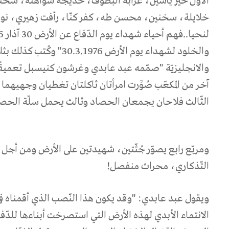
الأوّل خير ياسين، عرّابة البطّوف، خديجة شواهنة، سخن
خلايلة، سخنين، محسن طه، كفر كنّا، رأفت زهيري، 
والخلود لشهداء يوم الأرض .1976
والانجليزيّة "صمّمه عبد عابدي وغرشون كنيسبل تعميقًا 
آخر من المكعّب صُوِّرت امرأتان ثاكلتان تغطيان وجهيهما ب
الثّالث فلاحان يجمعان الحصاد وثالث يحمل سلّة الحصا
ومربّع رابع يصوّر جُثّتين، شهيدتين على الأرض ومن أجل
التّذكاري، محراث منفصل!
ويقول عبد عابدي: "وقد يكون هذا النّصب الذي أقمناه في
الانتماء الأبدي لهذه الأرض التي استصرخت أبناءها للدّفا