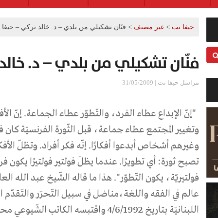
حيفا نت
>
غير مصنف
>
فنّان تشكيلي من بلدي – د. خالد تركي – حيفا
فنّان تشكيلي من بلدي – د. خالد
مراسل حيفا نت | 31/05/2009
"
إنّ الإبداع عطاء الفرد، والتّطوّر عطاء الجماعة. إنّ الأفك
وتغيير المجتمع عطاء جماعة، قبل الثّورة الفرنسيّة كان
وغيرهم أشخاص أبدعوا أفكارًا. إنّه فكر أفراد. وتظلّ الأفك
تصبح ثورة: أي تطويرًا. عندما يظلّ فولتير فولتيرًا يكون فر
فولتيريّة، يكون التّطوّر". هذا ما قاله الشّيخ عبد الله الع
عالم في الفقه واللغة،مناضل في سبيل التّحرّر والتّقدّم ا
اللبنانيّة بتاريخ 4/6/1992 واقتبسه الكاتب 