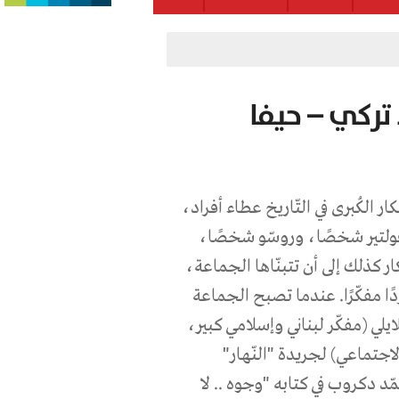
 تركي – حيفا
ار الكُبرى في التّاريخ عطاء أفراد،
 فولتير شخصًا، وروسّو شخصًا،
ار كذلك إلى أن تتبنّاها الجماعة،
دًا مفكّرًا. عندما تصبح الجماعة
لايلي (مفكّر لبناني وإسلامي كبير،
لاجتماعي) لجريدة "النّهار"
الشّيوعي محمّد دكروب في كتابه "وجوه .. لا