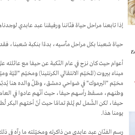
إذا تابعنا مراحل حياة فنّاننا ورفيقنا عبد عابدي لوجدنا
حياة شعبنا بكل مراحل مآسيه، بدءًا بنكبة شعبنا، فقد
أعوام حيث كان نزح في عام النّكبة عن حيفا مع عائلته على
ميناء بيروت (المخيّم الانتقالي الكرنتينا) ومخيّم "الميّة وم
مخيّم "اليرموك" في ضواحي دمشق، وظلّ والده هنا يُدبّر
وطنهم، مسقط رأسهم حيفا، حيث أنّهم عادوا في العام
حيفا، لكن الشّمل لم يُلمّ تمامًا حيث أنّ أختهم البكر لُط
يومنا هذا.
رسم الفنّان عبد عابدي من ذاكرته ومخيّلته ما رآه في ذل