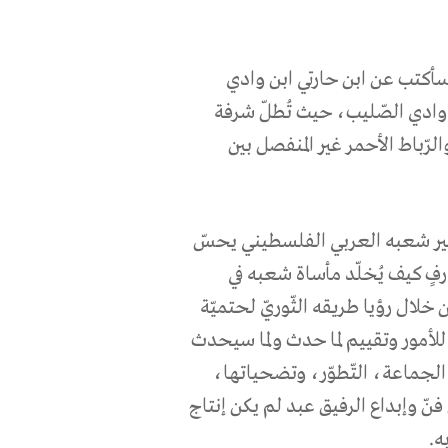
 سأكتب عن ابن حارتي ابن وادي
ّ وادي الصّليب، حيث تُطلّ شرفة
لرّباط الأحمر غير المنفصل بين
ماهير شعبه العربي الفلسطيني يحسّ
فٍ كيف يُخلّد مأساة شعبه في
 خلال رؤيا طريقه الثّوريّ لحتميّة
 للأمور وتقييم لما حدث ولما سيحدث
ء الجماعة، التّطوّر، وتضحياتها،
فنّ وإبداع الرفيق عبد لم يكن إنتاج
ه.