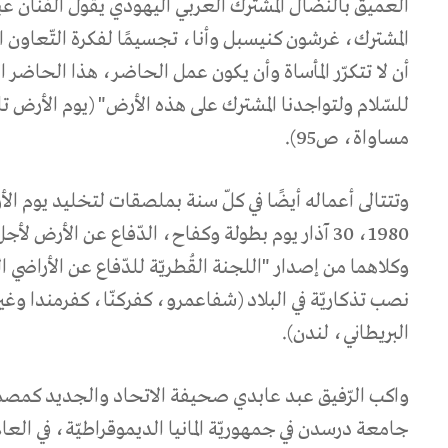
العميق بالنّضال المشترك العربي اليهودي يقول الفنّان ع
المشترك، غرشون كنيسبل وأنا، تجسيمًا لفكرة التّعاون ال
أن لا تتكرّر المأساة وأن يكون عمل الحاضر، هذا الحاضر ال
للسّلام ولتواجدنا المشترك على هذه الأرض" (يوم الأرض
مساواة، ص95).
وتتتالى أعماله أيضًا في كلّ سنة بملصقات لتخليد يوم ا
وكلاهما من إصدار "اللجنة القُطريّة للدّفاع عن الأراضي ال
نصب تذكاريّة في البلاد (شفاعمرو، كفركنّا، كفرمندا وغيره
البريطاني، لندن).
واكب الرّفيق عبد عابدي صحيفة الاتحاد والجديد كمص