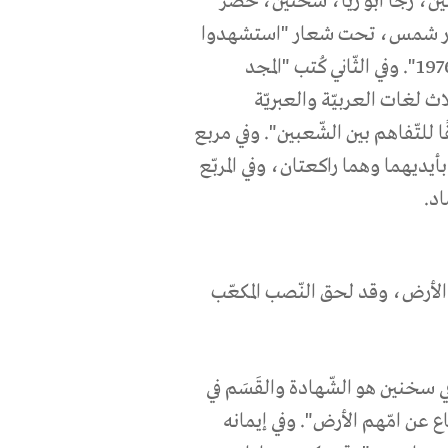
ين، رجا أبو ريّا، سخنين، خضر
نور شمس، تحت شعار "استشهدوا
لنحيا..فهم أحياء شهداء يوم الدّفاع عن الأرض 30 آذار 1976". وفي الثّاني كُتب "المجد
30.3" وكُتب كذلك بثلاث لغات العربيّة والعبريّة
للتّفاهم بين الشّعبين". وفي مربع
أيديهما وهما راكعتان، وفي المربّع
د.
 الأرض، وقد لحق النّصب المكعّب
 سخنين هو الشّهادة والقَسَم في
ع عن امّهم الأرض". وفي إيمانه