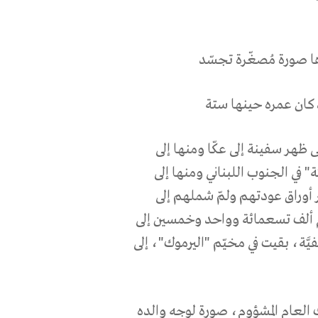
ها صورة مُصغّرة تجسّد
 كان عمره حينها ستة
 ظهر سفينة إلى عكّا ومنها إلى
يّة" في الجنوب اللبناني ومنها إلى
 أوراق عودتهم ولمّ شملهم إلى
 ألف تسعمائة وواحد وخمسين إلى
فيَّة، بقيت في مخيّم "اليرموك"، إلى
ك العام المشؤوم، صورة لوجه والده