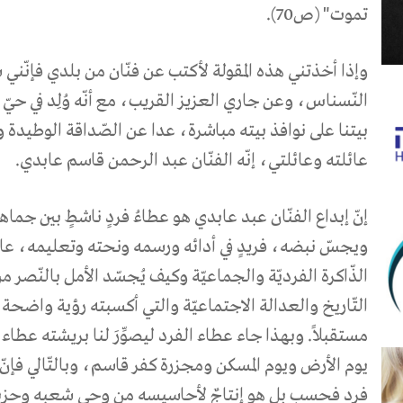
تموت" (ص70).
وإذا أخذتني هذه المقولة لأكتب عن فنّان من بلدي فإنّني
النّسناس، وعن جاري العزيز القريب، مع أنّه وُلِد في حي
بيتنا على نوافذ بيته مباشرة، عدا عن الصّداقة الوطيدة وا
عائلته وعائلتي، إنّه الفنّان عبد الرحمن قاسم عابدي.
إنّ إبداع الفنّان عبد عابدي هو عطاءُ فردٍ ناشطٍ بين ج
ويجسّ نبضه، فريدٍ في أدائه ورسمه ونحته وتعليمه، عار
الذّاكرة الفرديّة والجماعيّة وكيف يُجسّد الأمل بالنّصر من
التّاريخ والعدالة الاجتماعيّة والتي أكسبته رؤية واضحة
مستقبلاً. وبهذا جاء عطاء الفرد ليصوِّرَ لنا بريشته عطا
يوم الأرض ويوم المسكن ومجزرة كفر قاسم، وبالتّالي فإنّ 
فرد فحسب بل هو إنتاجٌ لأحاسيسه من وحي شعبه وحزب