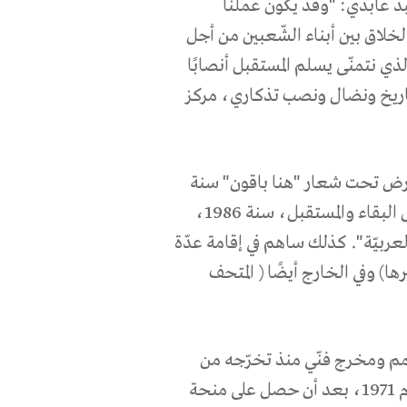
بد عابدي: "وقد يكون عملنا
خلاق بين أبناء الشّعبين من أجل
ذي نتمنّى يسلم المستقبل أنصابًا
 تاريخ ونضال ونصب تذكاري، مركز
لأرض تحت شعار "هنا باقون" سنة
1980، 30 آذار يوم بطولة وكفاح، الدّفاع عن الأرض لأجل البقاء والمستقبل، سنة 1986،
عربيّة".
كذلك ساهم في إقامة عدّة
ا) وفي الخارج أيضًا ( المتحف
مم ومخرج فنّي منذ
تخرّجه من
جامعة درسدن في جمهوريّة المانيا الديموقراطيّة، في العام 1971، بعد أن حصل على منحة