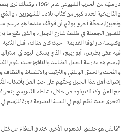
دراسيّة من الحزب الشّيوعي عام
والتّاريخية لعدد كبير من كتّاب بلادنا المشهورين، والذي زا
وتعبيرًا.
محطّة أخرى بودّي أن أتوقّف عندها هو مرسم عب
للفنون الجميلة في طلعة شارع الجبل، والذي يقع ما بين
وكنيسة مار لوقا القديمة، حيث كان هناك، قبل النّكبة، 
فيه عمّي بطرس، أبو ربيع، الذي يسكن اليوم في استراليا
المرسم هو مدرسة الجيل الصّاعد والنّاشئ حيث يقوم الفن
والنّحت والحسّ الوطني والتّرتيب والانضباط والنظافة و
إشراك أهل هذا الجيل وحثّهم على حبّ الفنّ بأشكاله المُت
مع الفنّ.
وكذلك يقوم من خلال نشاطه التّدريسي بتعريف 
الأخرى حيث نظّم لهم في السّنة المنصرمة دورة للرّسم في ج
"
فالفن هو خندق الشعوب الأخير. خندق الدفاع عن مُثل الح