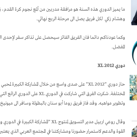
ما يميز الدوري هذه السنة هو مرافقة مدربين من ألمع نجوم كرة القدم،
وهشام زكي لكل فريق يصل الى مرحلة الربع نهائي.
وكما عودناكم دائما فان الفريق الفائز سيحصل على تذاكر سفر لإحدى الد
المفضل.
دوري
XL 2012
حاز دوري "2012
XL
" على صدى واسع من خلال المشاركة الكبيرة لمحبي ك
المختلفة. شكرت الفرق التي شاركت في الدوري
XL
على الدوري الرائع الت
وتطوير مواهبه. وقد فاز فريق روما أبو سنان بالبطولة وسافر الى ميونيخ 
وقال روعي اربيل مدير التسويق لمنتوج
XL
"المشاركة الكبيرة في الدوري وا
القوة والدعم لاستمرار حضورنا ومشاركتنا في المجتمع العربي الذي يعتبر