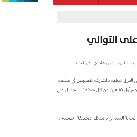
غريب، عباس صوان، وهشام زكي للفرق المختلفة.
لى الفرق المعنية بالمشاركة التسجيل في صفحة
"، سيتم اختيار 64 فريق للمشاركة في الدوري وهم أول 10 فرق من كل منطقة ستحصل على
وسيأخذ بالاعتبار اختيار فرق من كل المناطق في الوسط العربي، حيث تم تجزئة البلاد إلى 6 مناطق مختلفة، سخنين،