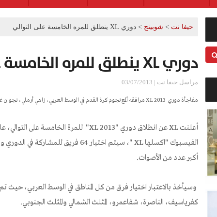
حيفا نت
>
شوبينج
>
دوري XL ينطلق للمره الخامسة على التوالي
دوري XL ينطلق للمره الخامسة على التوالي
مراسل حيفا نت | 03/07/2013
مفاجأة دوري
XL 2013
مرافقه ألمع نجوم كرة القدم في الوسط العربي، زاهي أرملي، نجوان 
أعلنت
XL
عن انطلاق دوري "2013
XL
" للمرة الخامسة على التوالي، ع
الفيسبوك "اكسلها
XL
أكبر عدد من الأصوات.
كفرياسيف، الناصرة، شفاعمرو، المثلث الشمالي والمثلث الجنوبي.