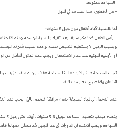
–السباحة ممنوعة.
– من الخطورة جدا السباحة في الليل.
أما بالنسبة لآباء أطفال دون جيل 5 سنوات:
– رأس الطفل كما ذكر سابقا يعد ثقيلا بالنسبة لجسمه وعند الانحناء إل
وبسبب الجيل لا يستطيع تخليص نفسه لوحده بسبب قدراته الجسمانية ا
أو الأوعية البيتية عند عدم الاستعمال ويجب عدم تمكين الطفل من ال
تجب السباحة في شواطئ معلنة للسباحة فقط، وجود منقذ مؤهل، والسب
الاذعان والانصياع لتعليمات المنقذ.
عدم الدخول إلى المياه العميقة بدون مرافقة شخص بالغ، يجب عدم التقرب
ينصح مبدئ
السباحة ويجب الانتباه أن الدورات في هذا الجيل قد تعطي انطباعا خاط