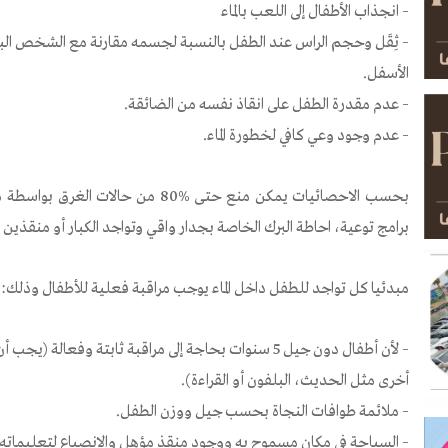
– انجذاب الأطفال إلى اللعب بالماء
– ثِقَل وحجم الراس عند الطفل بالنسبة لجسمه مقارنة مع الشخص البالغ م
الأسفل.
– عدم مقدرة الطفل على انقاذ نفسه من الضائقة.
– عدم وجود وعي كافي لخطورة الماء.
بحسب الاحصائيات يمكن منع حتى %80 من 
برامج توعية، احاطة البرك الخاصة بجدار واقي وتواجد الكبار أو منقذين با
مبدئيا كل تواجد للطفل داخل الماء يوجب مراقبة فعلية للأطفال وذلك:
– لأن أطفال دون جيل 5 سنوات بحاجة إلى مراقبة ثابتة وفعال
أخرى مثل الحديث، البلفون أو القراءة).
– ملائمة طوافات النجاة بحسب جيل ووزن الطفل.
– السباحة في مكان مسموح به ووجود منقذ مؤهل والانصياع لتعليماته.