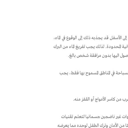
ى الأسفل قد يجذبه ذلك إلى الوقوع في الماء،
لمحدودة. لذلك يجب تفريغ الماء من البرك
وصول اليها بدون مرافقة شخص بالغ.
احة في المناطق المسموح بها فقط، يجب
 من كاسر الأمواج أو القفز منه.
يا بتعليم السباحة بجيل 6-5 سنوات. أولاد حتى جيل 5 سنوات غير ناضجين جسمانيا لتعلم تقنيات
ئا من الأمان وترك الطفل لوحده مما يعرضه