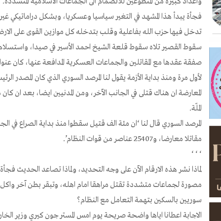
واعداد كبيرة من المتطوعين للانضمام الى الجماعات الاسلامية المتشددة.
فجأة يبدأ هذا المشهد في التغير سياسيا وعسكريا، وبشكل دراماتيكي غ
تدخل فيها حزب الله بفاعلية وقلب بتدخله كل موازين القوى على الار
سقوط القصير تلاه سقوط قلعة الشيخ احمد الأسير في صيدا، واستسلا
صفقة عقدها مع المقاتلين والجماعات العسكرية المدافعة عنها، كان عنوانه
لأول مرة ومنذ بداية الأزمة يقول لنا المرصد السوري الذي كان المصدر الرئ
المعارضة ان هناك قتلى في الجانب الآخر، ومن المدنيين ايضا، بعد ان ك
الملّة.
مقاتلا معارضا، و25407 عناصر من قوات النظام’.
‘ ‘ ‘
لماذا نشر هذه الارقام الآن على وجه التحديد، ولماذا تصاعد الحديث فج
مصورة لجماعات متشددة تقتل مراهقا امام اهله، وتبقر بطن آخر واكل 
سوريين بالسكين بتهمة التعامل مع النظام؟
الاجابة اعطانا اياها واضحة صريحة يوم امس المستر جون كيري وزير الخا