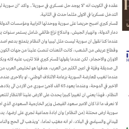
عقده في الكويت انه ‘لا يوجد حل عســـكري في سورية’.. واكد ‘ان سورية
التدخل عسكريا في الاولى مثلما حدث في الثانية.
المستر كيري اصبح حريصا على سورية ووحدتها الترابية ومؤسسات الدولة ع
دمار الدولة، وانهيار الجيش، واندلاع نزاع طائفي شامل يستمر سنوات يعز
عندما كنا نقول ان سورية ليست مثل ليبيا وان النظام يتمتع بدعم اصد
وقطاع عريض من الشعب، كانت اللعنات تنصبّ علينا من جهات الكون ال
الاوزان والاحجام، لكن عندما يقولها المستر كيري فلا تثريب عليه لانه و
الى صديقة وفيّة في اعين الكثير من العرب، هدفها هو تخليص العرب من ا
عندما تغيب المعارضة السورية بزعامة الائتلاف الوطني، او بالاحرى عند
الاخير في الدوحة، وعندما يعود 65 الف لاجئ سوري م
النظام، فهذا يعني ان تغييرا كبيرا يحدث على الارض علينا الانتظار للتع
لا نعرف ما اذا كان الامير سعود الفيصل وزير الخارجية السعودي الذي ا
سورية ارض محتلة (من النظام) وان ابادة جماعية تجري على ارضها، يد
الميداني والسياسي في البلاد، ام انه مغيّب تماما، ‘ويذهب الى الحج والن