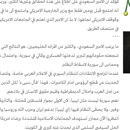
المؤكد ان الامير السعودي على اطلاع على هذه الحقائق وغيرها الكثير، و
انه اجتمع قبل يومين فقط مع وزير الخارجية الامريكي واستمع الى ما 
والموقف الامريكي تجاهها. لا بدّ ان الامير الذي تعلم في الجامعات الامر
في منتصف الطريق.
‘ ‘ ‘
ما يرعب الامير السعودي، والكثير من اقرانه الخليجيين، هو النتائج الت
شجعته حكوماتهم لتبرير تدخلها العسكري والمالي في سورية، واحتمال ع
وحماس الى سورية لاسقاط النظام.
عندما تتراجع الانتقادات للنظام السوري في الاعلام الغربي خاصة، وتتص
الحديث عن قطع الرؤوس امام الكاميرات، فهذا ‘فأل سيىء’ لكل الذين 
من اجل العرب واحلال الديمقراطية وقيم حقوق الانسان في بلادهم.
وفير، ولا يحظى النظام فيها (اي ليبيا) بدعم ايران وحزب الله وروسيا و
انتظروا الآن مجازر تستهدف الجماعات الاسلامية المتشددة برضاء امريكا
الحل السياسي السلمي الذي تحدث عنه كيري في الكويت.