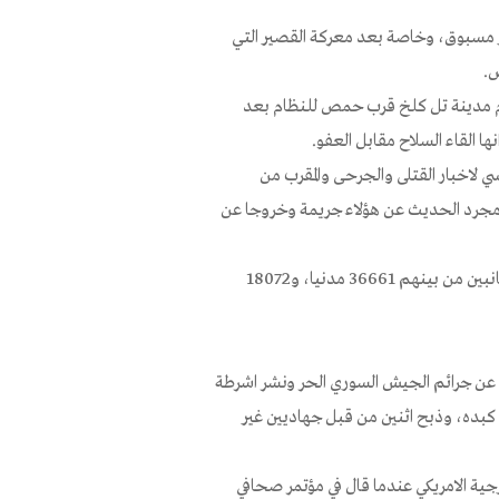
ير مسبوق، وخاصة بعد معركة القصير التي
ض.
م مدينة تل كلخ قرب حمص للنظام بعد
ا القاء السلاح مقابل العفو.
يسي لاخبار القتلى والجرحى والمقرب من
ان مجرد الحديث عن هؤلاء جريمة وخروجا عن
المرصد السوري قال لنا ‘ان مئة الف قتيل سقطوا منذ بداية الصراع في الجانبين من بينهم 36661 مدنيا، و18072
أة عن جرائم الجيش السوري الحر ونشر اشرطة
كبده، وذبح اثنين من قبل جهاديين غير
رجية الامريكي عندما قال في مؤتمر صحافي