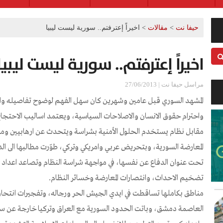
حيفا نت
>
مقالات
>
اخيراً إعترفتم.. سورية ليست ليبيا
اخيراً إعترفتم.. سورية ليست ليبيا
مراسل حيفا نت | 27/06/2013
المشهد السوري قبل عامين وشهرين كان سهل الفهم لوضوح تفاصيله واح
واحترام حقوق الانسان والاصلاحات السياسية، ويعتمد اساليب الاحتجا
مقابل نظام يستخدم الحلول الأمنية بشراسة ويتحدث عن ارهابيين ومؤ
المعارضة السورية، وبتحريض عربي وامريكي وتركي، طوّرت مطالبها الى الدع
تحت عنوان الدفاع عن نفسها، في مواجهة شراسة النظام وتصاعد اعداد ال
تضخيم الاحداث، وانتصارات المعارضة وخسائر النظام.
مناطق بكاملها تساقطت في ايدي الجيش الحر ورجاله، وتفجيرات انتح
العاصمة دمشق، وباتت الحدود السورية مع العراق وتركيا خارجة عن س