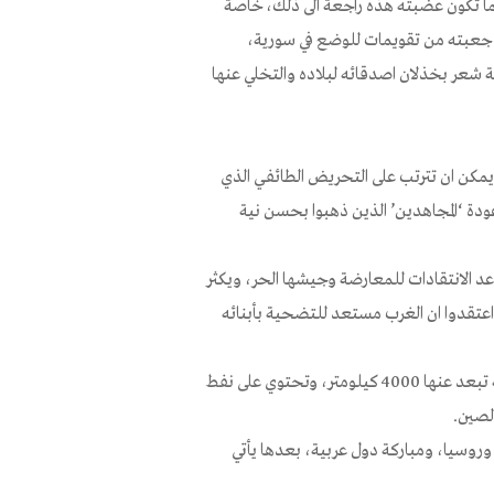
ربما تكون عضبته هذه راجعة الى ذلك، خاصة
في جعبته من تقويمات للوضع في سورية،
يكية شعر بخذلان اصدقائه لبلاده والتخلي عنها
ي يمكن ان تترتب على التحريض الطائفي الذي
ودة ‘المجاهدين’ الذين ذهبوا بحسن نية
اعد الانتقادات للمعارضة وجيشها الحر، ويكثر
اعتقدوا ان الغرب مستعد للتضحية بأبنائه
نعم سورية ليست مثل ليبيا، لان الاولى بجوار فلسطين المحتلة، والثانية تبعد عنها 4000 كيلومتر، وتحتوي على نفط
الصين.
 وروسيا، ومباركة دول عربية، بعدها يأتي