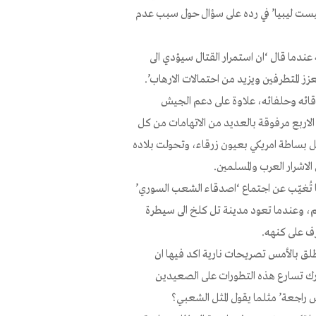
 ليست ليبيا’ في رده على سؤال حول سبب عدم
ندما قال ‘ان استمرار القتال سيؤدي الى
ز المتطرفين ويزيد من احتمالات الارهاب’.
قائه وحلفائه، علاوة على دعم الجيش
اربع مرفوقة بالعديد من الاتهامات من كل
بكل بساطة امريكي بعيون زرقاء، وتحولت بلاده
لاشرار العرب والمسلمين.
ما تُغيّب عن اجتماع ‘اصدقاء الشعب السوري’
ن الاردن الى بلادهم، وعندما تعود مدينة تل كلخ الى سيطرة
رف على كنهه.
طلق بالأمس تصريحات نارية اكد فيها ان
رك تسارع هذه التطورات على الصعيدين
اس راجعة’ مثلما يقول المثل الشعبي؟