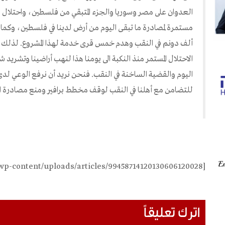
العدوان على مصر وسوريا والجزء المتبقي من فلسطين، واحتلال ا
ألف دونم في النقب وهدم خمس قرى خدمة لهذا المشروع. لذلك ن
الاحتلال المستمر منذ النكبة الى يومنا هذا لنهب أراضينا وتشريد
اليوم والقضية الساخنة في النقب. فنحن نريد أن نرفع الوعي لدى
للتضامن مع أهلنا في النقب لوقف مخطط برافير ومنع مصادرة ال
[foldergallery folder="wp-content/uploads/articles/99458714120130606120028"]
اترك تعليقاً