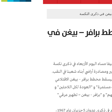
بيغن في ذكرى النكسة
ط برافر – بيغن في
ا مساء اليوم الأربعاء في ذكرى نكسة
ومصادرة أراضي أبناء شعبنا في النقب.
فليسقط مخطط برافر – بيغن الاقتلاعي
ة مستمرة" و "العودة لكل اللاجئين" و
باوي من قراهم وأراضيهم" و "برافر – بيغن = تطهير عرقي"
من جهته قال كميل صادر – سكرتير التجمع بحيفا: "نتظاهر اليوم في ذكرى عدوان 5 حزيران عام 1967،