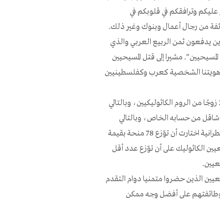
 عليكم وترافقكم في قلوبكم في
ائفة من رجال أعمال وبنوك وغير ذلك.
ين يدفعون ثمن الربيع العربي والذي
مسيحيين". مشيرا إلى قتل المسيحيين
لى هويتنا الشخصية كعرب وكفلسطينيين
وأكد الأب أغابيوس عارف يمين أنه في السنة الماضية تم تزويج 330 زوجًا من الروم الكاثوليكيين، وبالتالي
و 66 ألف شاقل، وأضاف المطران شقور نحو 12 ألف شاقل من حسابه الخاص، وبالتالي
تمكنت المطرانية من تقديم 78 منحة لأبناء الطائفة. مشيرًا إلى أن المطرانية اختارت أن توّزع 78 منحة بقيمة
ين الكاثوليك على أن توّزع عدد أقل
عيين.
امعيين الذين حضروا متمنيا دوام التقدم
 وطائفتهم على أفضل وجه ممكن