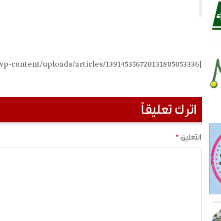
[foldergallery folder="wp-content/uploads/articles/139145356720131805053336"]
اترك تعليقاً
التعليق
*