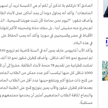
الصادق ألا نترككم بلا تذكير أن لكم أم هي الكنيسة تريد أن تسهر
الجامعات". وأكد أنه يحاول دوما أن يجد أماكن عمل لأبناء الط
وأضاف شقور: "اليوم نحن بحاجة لأن نثبت هويتنا المسيحية، الذ
لم يخرج منه حشيش أبدا، بل سفك دماه وضحيته الأكبر إخوتنا ال
الأقباط في مصر والمسيحيين في سوريا. وأكد أنه يجب الحفاظ ع
في هذه البلاد.
تم تجميع نح
1000 شاقل كل منها ليكسب أكبر عدد ممكن من الطلاب الجامعي
من المنح ذات مبلغ أكبر وينتفع حينها عدد أقل من الطلاب الجام
بعدها قام المطران شقور والأب يمين بتوزيع المنح على الطلبة الج
والنجاح لكافة الطلاب الجامعيين آملين أن يخدموا مجتمعهم
مستقبلًا.