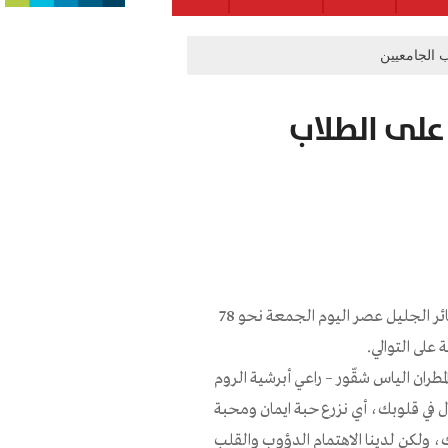
ليك توّزع 78 منحة على الطلاب
وزّعت مطرانية الروم الملكيين الكاثوليك لحيفا والناصرة وعكا وسائر الجليل عصر اليوم الجمعة نحو 78
على التوالي.
مطران الياس شقّور – راعي أبرشية الروم
دل في قلوبك، أي نزرع حبة ايمان ومحبة
، ولكن لدينا الاهتمام الدؤوب والقلب