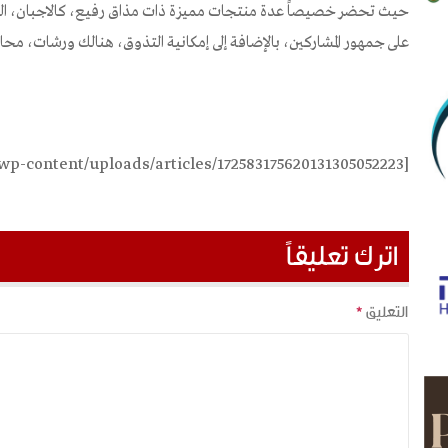
حيث تحضر خصيصاً عدة منتجات مميزة ذات مذاق رفيع، كالاجبان، النبي
على جمهور المشاركين، بالإضافة إلى إمكانية التذوق، هنالك ورشات، محا
[foldergallery folder="wp-content/uploads/articles/172583175620131305052223"]
اترك تعليقاً
التعليق
*