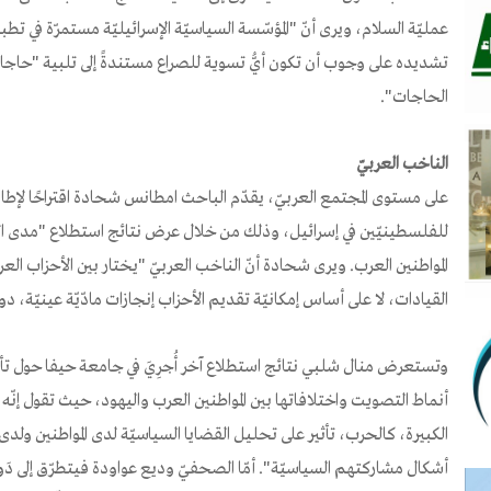
عمليّة السلام، ويرى أنّ "المؤسّسة السياسيّة الإسرائيليّة مستمرّة في تطبيق
تشديده على وجوب أن تكون أيُّ تسوية للصراع مستندةً إلى تلبية "حاجات
الحاجات".
الناخب العربيّ
على مستوى المجتمع العربيّ، يقدّم الباحث امطانس شحادة اقتراحًا لإطار 
للفلسطينيّين في إسرائيل، وذلك من خلال عرض نتائج استطلاع "مدى ال
المواطنين العرب. ويرى شحادة أنّ الناخب العربيّ "يختار بين الأحزاب الع
القيادات، لا على أساس إمكانيّة تقديم الأحزاب إنجازات مادّيّة عينيّة، د
وتستعرض منال شلبي نتائج استطلاع آخر أُجرِيَ في جامعة حيفا حول تأثير
أنماط التصويت واختلافاتها بين المواطنين العرب واليهود، حيث تقول إنّه 
الكبيرة، كالحرب، تأثير على تحليل القضايا السياسيّة لدى المواطنين ولدى
أشكال مشاركتهم السياسيّة". أمّا الصحفيّ وديع عواودة فيتطرّق إلى دَوْ