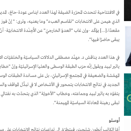
في الافتتاحية تتحدث المحرّرة الضيفة لهذا العدد ايناس عودة-حاجّ، المدي
الذي هيمن على الانتخابات "تقاسم العبء" وما يعنيه، وترى: " إنّ فوز 
مقعدًا،[…] يؤكّد -وإن غاب "العدوّ الخارجيّ" عن الأَجِنْدة الانتخابيّة- أنّ 
يبقى حاضرًا فيها".
في هذا العدد يناقش د. مهنّد مصطفى الدلالات السياسيّة والخلفيّات ا
يائير لبيد ويقول إنّه حزب الطبقة الوسطى والعليا الإسرائيليّة وإنّ "خط
المهمّشة والضعيفة في المجتمع الإسرائيليّ، بل على مساندة الطبقات الوس
الجديد في نتائج الانتخابات يتمحور في الأشخاص لا في تبدُّل المواقف وا
يتفوّه به يائير لبيد وجماعته، وخطاب "الأخويّة" الذي يتحدّث به نفتال
تبقى رهينة المعادلة السياسيّة المهيمنة".
أوسلو
أمّا الكاتب أنطون شلحت، فيتطرّق إلى تداعيات نتائج الانتخابات على مست