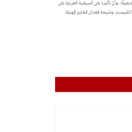
 ضعيفًا، وأنّ تأثيره على السياسة العربيّة على
يست. ونتيجة فقدان المعايير المهنيّة