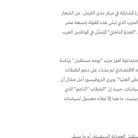
رة المشاركة في مركز مدى الكرمل، عن الشعار
الحزب الذي تبنّى هذه المقولة بتسعة عشر
"العدوّ الداخليّ" المتمثّل في المواطنين العرب
لاجتماعيّة لفوز حزب "يوجد مستقبل" برئاسة
ابه الاقتصاديّ لم يشدّد على دعم الطبقات
طى العليا". ويرى البروفيسور أمل جمّال أنّ
لسياسات، حيث إنّ "الخطاب "الناعم" الذي
ي بينيت، ما هما إلاّ غطاء معسول لسياسات
قبل العمليّة السياسيّة، أو ما يسمَّى