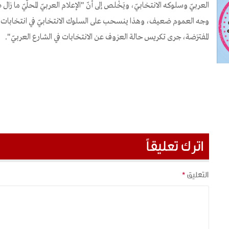
العربيّ وسلوكه الانتخابيّ، ويَخْلص إلى أنّ "الإعلام العربيّ المحلّيّ ما زال
وجه العموم ضعيف، وهذا ينسحب على السلوك الانتخابيّ في انتخابات الكن
المفترَضة، جرى تكريس حالة العزوف عن الانتخابات في الشارع العربيّ".
اترك تعليقاً
التعليق
*