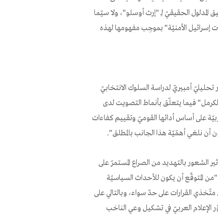
 المدلول الحقيقيّ لـِ "إرث أوسلو"، ولا سيّما
 إسرائيل الأمنيّة" بموجِب مفهومها لهذه
تحليليّ أمبيريّ لدراسة السلوك الانتخابيّ
كرمل" فيما يتعلّق بأنماط التصويت لدى
ربيّة على أساس أدائها القوميّ وتقييم كفاءات
ون أن نلغي أهمّيّة هذا الجانب بالمطلق".
 الشعور بالتهديد من الصراع المستمرّ على
"من المتوقّع أن يكون للأحداث السياسيّة
 متّخذي القرارات على حدّ سواء، وبالتالي على
ر الإعلام العربيّ في تشكيل وعي الناخب