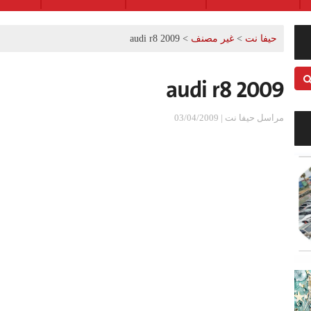
حيفا نت
>
غير مصنف
>
audi r8 2009
audi r8 2009
مراسل حيفا نت | 03/04/2009