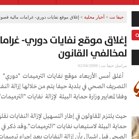
حيفا نت
>
أخبار محلية
>
إغلاق موقع نفايات دوري- غرامات مالية قصوى
إغلاق موقع نفايات دوري- غرام
لمخالفي القانون
مراسل حيفا نت | 02/04/2009
أغلق أمس الأربعاء موقع نفايات الترميمات "دوري"
التصريف الصحي في بلدية حيفا يتم من خلالها إزالة الن
وفقا لمعايير وزارة حماية البيئة
لإزالة
نفايات "الترميمات" 
حيث يلتزم المقاولون في إطار التسهيل لإزالة النفايات نقله
حماية البيئة لاستيعاب نفايات "الترميمات".وقد ذكر ف
الصحي فيل اشبال بأن إزالة النفايات بعد إجراء ترميمات