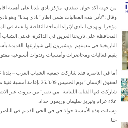
من جهته اكد جوان صفدي، مرّكز نادي بلدنا على أهمية اقامة 
وقال: "تأتي هذه الفعاليات ضمن اطار "نادي بلدنا" وهو ناد
مؤخرا. ويهدف النادي لإثراء الساحة الثقافية والفنية في الم
المحافظة على تاريخنا العريق في الذاكرة، فحتى الشباب أبنا
التاريخية في مدينتهم، ويشيرون إلى شوارعها القديمة بأسمائ
يقيم فعاليات ومحاضرات وأمسيات وندوات أسبوعية مفتوح
أما في الناصرة فقد شاركت جمعية الشباب العرب – بلدنا كل
لحقوق الإنسان" يوم الخميس 26.3.09
شاركت فيها الفنانة اللبنانية "مي نصر" من بيروت عبر الانتر
علاء عزام وتيريز سليمان وريمون حداد.
وسبقت هذه الأمسية جولة في في الحي القديم في الناص
حنا.