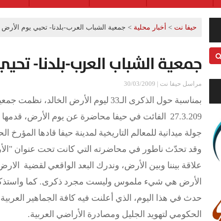
حيفا نت
>
أخبار محلية
>
جمعية الشباب العرب-بلدنا- تحيي يوم الأرض
جمعية الشباب العرب-بلدنا- تحيي
مراسل حيفا نت | 30/03/2009
بمناسبة حول الذكرى الـ33 ليوم الأرض الخال
27.3.209 الفائت في حيفا محاضرة عن يوم الأرض، قدم
جولة ميدانية للمعالم التاريخية لمدينة حيفا قادها المؤرخ ا
وقد تحدّث ناطور في محاضرته التي كانت تحت عنوان "الأر
علاقة بيننا وبين الأرض، وندرك البعد الواقعي لقضية الا
الأرض هي شيء ملموس وليست مجرد ذكرى. كما واستذكر
حدث في هذا اليوم، الذي أعلنت فيه كافة الجماهير العربي
الحكومي لتهويد الجليل ومصادرة الأراضي العربية.